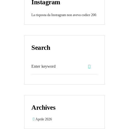
Instagram
La risposta da Instragram non aveva codice 200.
Search
Archives
Aprile 2026