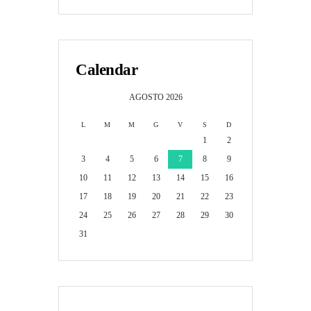
Calendar
AGOSTO
2026
L
M
M
G
V
S
D
1
2
3
4
5
6
7
8
9
10
11
12
13
14
15
16
17
18
19
20
21
22
23
24
25
26
27
28
29
30
31