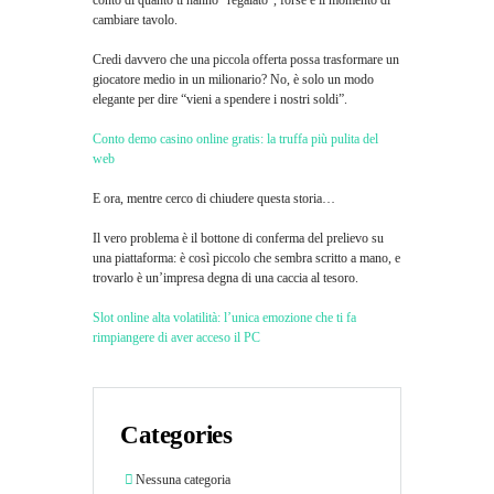
conto di quanto ti hanno “regalato”, forse è il momento di
cambiare tavolo.
Credi davvero che una piccola offerta possa trasformare un
giocatore medio in un milionario? No, è solo un modo
elegante per dire “vieni a spendere i nostri soldi”.
Conto demo casino online gratis: la truffa più pulita del
web
E ora, mentre cerco di chiudere questa storia…
Il vero problema è il bottone di conferma del prelievo su
una piattaforma: è così piccolo che sembra scritto a mano, e
trovarlo è un’impresa degna di una caccia al tesoro.
Slot online alta volatilità: l’unica emozione che ti fa
rimpiangere di aver acceso il PC
Categories
Nessuna categoria