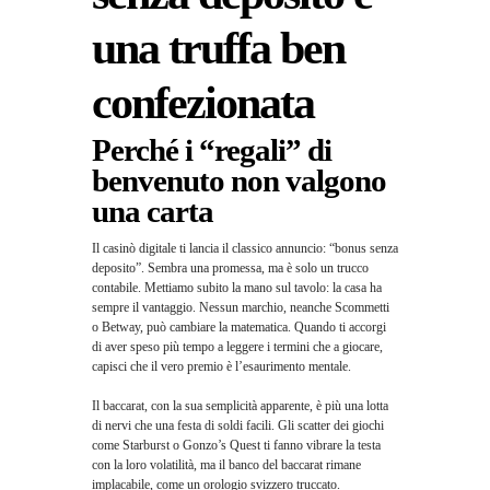
una truffa ben
confezionata
Perché i “regali” di
benvenuto non valgono
una carta
Il casinò digitale ti lancia il classico annuncio: “bonus senza
deposito”. Sembra una promessa, ma è solo un trucco
contabile. Mettiamo subito la mano sul tavolo: la casa ha
sempre il vantaggio. Nessun marchio, neanche Scommetti
o Betway, può cambiare la matematica. Quando ti accorgi
di aver speso più tempo a leggere i termini che a giocare,
capisci che il vero premio è l’esaurimento mentale.
Il baccarat, con la sua semplicità apparente, è più una lotta
di nervi che una festa di soldi facili. Gli scatter dei giochi
come Starburst o Gonzo’s Quest ti fanno vibrare la testa
con la loro volatilità, ma il banco del baccarat rimane
implacabile, come un orologio svizzero truccato.