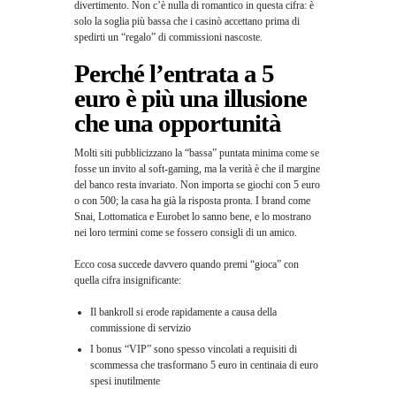
divertimento. Non c’è nulla di romantico in questa cifra: è
solo la soglia più bassa che i casinò accettano prima di
spedirti un “regalo” di commissioni nascoste.
Perché l’entrata a 5
euro è più una illusione
che una opportunità
Molti siti pubblicizzano la “bassa” puntata minima come se
fosse un invito al soft‑gaming, ma la verità è che il margine
del banco resta invariato. Non importa se giochi con 5 euro
o con 500; la casa ha già la risposta pronta. I brand come
Snai, Lottomatica e Eurobet lo sanno bene, e lo mostrano
nei loro termini come se fossero consigli di un amico.
Ecco cosa succede davvero quando premi “gioca” con
quella cifra insignificante:
Il bankroll si erode rapidamente a causa della
commissione di servizio
I bonus “VIP” sono spesso vincolati a requisiti di
scommessa che trasformano 5 euro in centinaia di euro
spesi inutilmente