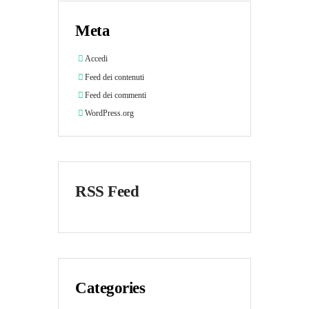
Meta
Accedi
Feed dei contenuti
Feed dei commenti
WordPress.org
RSS Feed
Categories