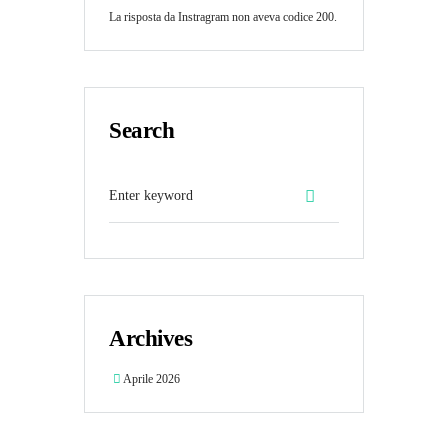
La risposta da Instragram non aveva codice 200.
Search
Archives
Aprile
2026