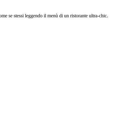
ome se stessi leggendo il menù di un ristorante ultra‑chic.