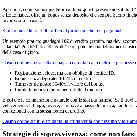
Apri un account su una piattaforma di bingo e ti presentano subito il “b
e Lottomatica, offre un bonus senza deposito che sembra buono finché non
favoriscono il casinò.
Slot online soldi veri: il traffico di promesse che non paga mai
Un esempio pratico: guadagni 10€ di credito gratuito, ma devi scommet
si lancia? Perché l’idea di “gratis” è un potente condizionamento psicolo
della casa di gioco.
Casino online che accettano paysafecard: la realtà dietro le promesse
Registrazione veloce, ma con obbligo di verifica ID.
Bonus senza deposito: 10‑20€ di crediti.
Turnover richiesto: 30‑40x il valore del bonus.
Limiti di prelievo giornalieri ridotti al minimo.
E poi c’è la comparazione naturale con le slot più famose. Se ti trovi a
velocemente. Il bingo, invece, si muove a passo di lumaca, con le estraz
confezionati con la stessa logica di profitto.
Casino online sicuri e affidabili: la cruda verità che nessuno vuole am
Strategie di sopravvivenza: come non fars