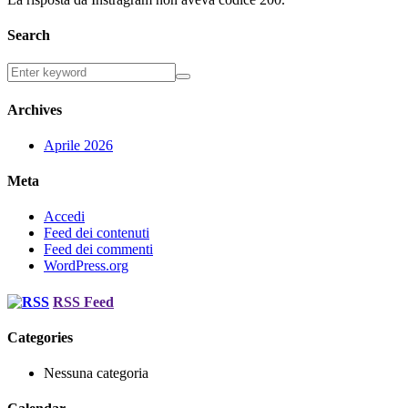
Search
Archives
Aprile 2026
Meta
Accedi
Feed dei contenuti
Feed dei commenti
WordPress.org
RSS Feed
Categories
Nessuna categoria