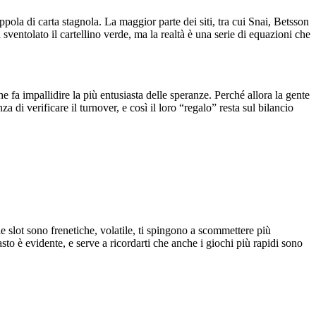
ppola di carta stagnola. La maggior parte dei siti, tra cui Snai, Betsson
sventolato il cartellino verde, ma la realtà è una serie di equazioni che
a impallidire la più entusiasta delle speranze. Perché allora la gente
 di verificare il turnover, e così il loro “regalo” resta sul bilancio
le slot sono frenetiche, volatile, ti spingono a scommettere più
sto è evidente, e serve a ricordarti che anche i giochi più rapidi sono