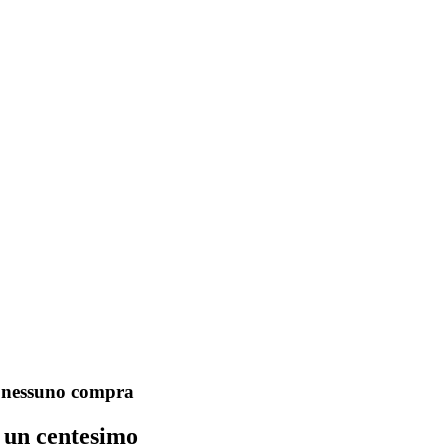
he nessuno compra
o un centesimo