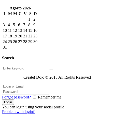
Agosto
2026
L
M
M
G
V
S
D
1
2
3
4
5
6
7
8
9
10
11
12
13
14
15
16
17
18
19
20
21
22
23
24
25
26
27
28
29
30
31
Search
Create! Dojo © 2018 All Rights Reserved
Forgot password?
Remember me
You can login using your social profile
Problem with login?