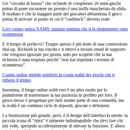
Un “circuito di bonus” che richiede di completare 20 mini-giochi
prima di poter riscuotere un premio è una truffa mascherata da sfida.
Il risultato è che la maggior parte dei giocatori abbandona il gioco
prima di arrivare al punto in cui il “cashback” diventa reale.
Live casino senza AAMS: puntata minima che ti fa rimpiangere ogni
scommessa
E il tempo di prelievo? Troppo spesso è più lento di una connessione
dial-up. Richiedi la tua vincita e ti ritrovi a inviare email di supporto
che vengono ignorate per giorni, solo per scoprire che la tua
richiesta è stata respinta perché “non hai rispettato i termini di
scommessa”.
Casino online mobile migliori: la cruda realtà dei giochi che ti
rubano il tempo
Insomma, il bingo online soldi veri è un altro modo per le
piattaforme di trasformare la tua pazienza in profitto per loro. Il
gioco stesso è progettato per farti sentire parte di una comunità, ma
la realtà è un continuo ciclo di depositi, giocate e delusioni.
La frustrazione più grande, però, è il design dell’interfaccia utente: la
piccola icona di “ritira” è talmente indistinguibile che devi fare clic
più volte, sperando accidentalmente di attivare la funzione. E allora