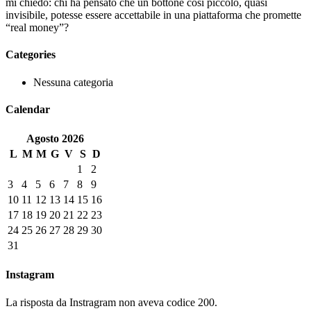
mi chiedo: chi ha pensato che un bottone così piccolo, quasi
invisibile, potesse essere accettabile in una piattaforma che promette
“real money”?
Categories
Nessuna categoria
Calendar
Agosto
2026
L
M
M
G
V
S
D
1
2
3
4
5
6
7
8
9
10
11
12
13
14
15
16
17
18
19
20
21
22
23
24
25
26
27
28
29
30
31
Instagram
La risposta da Instragram non aveva codice 200.