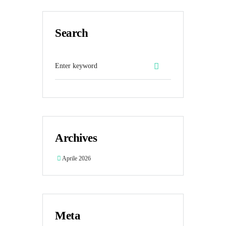
Search
Archives
Aprile 2026
Meta