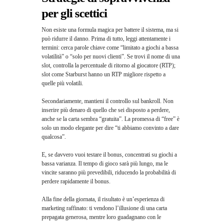
per gli scettici
Non esiste una formula magica per battere il sistema, ma si
può ridurre il danno. Prima di tutto, leggi attentamente i
termini: cerca parole chiave come “limitato a giochi a bassa
volatilità” o “solo per nuovi clienti”. Se trovi il nome di una
slot, controlla la percentuale di ritorno al giocatore (RTP);
slot come Starburst hanno un RTP migliore rispetto a
quelle più volatili.
Secondariamente, mantieni il controllo sul bankroll. Non
inserire più denaro di quello che sei disposto a perdere,
anche se la carta sembra “gratuita”. La promessa di “free” è
solo un modo elegante per dire “ti abbiamo convinto a dare
qualcosa”.
E, se davvero vuoi testare il bonus, concentrati su giochi a
bassa varianza. Il tempo di gioco sarà più lungo, ma le
vincite saranno più prevedibili, riducendo la probabilità di
perdere rapidamente il bonus.
Alla fine della giornata, il risultato è un’esperienza di
marketing raffinato: ti vendono l’illusione di una carta
prepagata generosa, mentre loro guadagnano con le