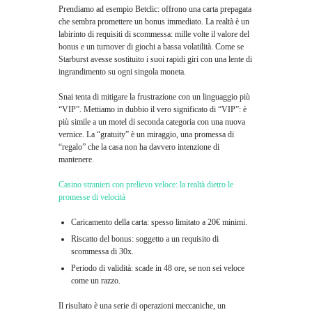
Prendiamo ad esempio Betclic: offrono una carta prepagata
che sembra promettere un bonus immediato. La realtà è un
labirinto di requisiti di scommessa: mille volte il valore del
bonus e un turnover di giochi a bassa volatilità. Come se
Starburst avesse sostituito i suoi rapidi giri con una lente di
ingrandimento su ogni singola moneta.
Snai tenta di mitigare la frustrazione con un linguaggio più
“VIP”. Mettiamo in dubbio il vero significato di “VIP”: è
più simile a un motel di seconda categoria con una nuova
vernice. La “gratuity” è un miraggio, una promessa di
“regalo” che la casa non ha davvero intenzione di
mantenere.
Casino stranieri con prelievo veloce: la realtà dietro le
promesse di velocità
Caricamento della carta: spesso limitato a 20€ minimi.
Riscatto del bonus: soggetto a un requisito di
scommessa di 30x.
Periodo di validità: scade in 48 ore, se non sei veloce
come un razzo.
Il risultato è una serie di operazioni meccaniche, un