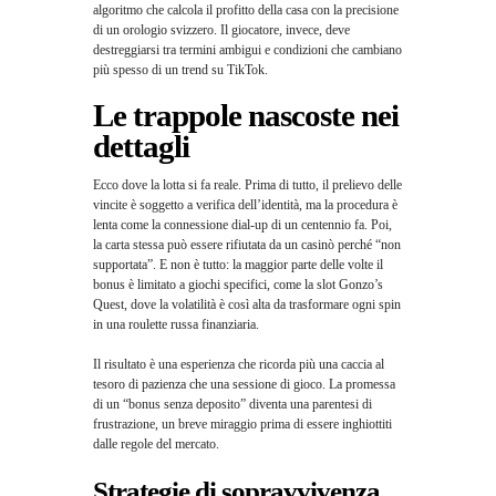
algoritmo che calcola il profitto della casa con la precisione
di un orologio svizzero. Il giocatore, invece, deve
destreggiarsi tra termini ambigui e condizioni che cambiano
più spesso di un trend su TikTok.
Le trappole nascoste nei
dettagli
Ecco dove la lotta si fa reale. Prima di tutto, il prelievo delle
vincite è soggetto a verifica dell’identità, ma la procedura è
lenta come la connessione dial-up di un centennio fa. Poi,
la carta stessa può essere rifiutata da un casinò perché “non
supportata”. E non è tutto: la maggior parte delle volte il
bonus è limitato a giochi specifici, come la slot Gonzo’s
Quest, dove la volatilità è così alta da trasformare ogni spin
in una roulette russa finanziaria.
Il risultato è una esperienza che ricorda più una caccia al
tesoro di pazienza che una sessione di gioco. La promessa
di un “bonus senza deposito” diventa una parentesi di
frustrazione, un breve miraggio prima di essere inghiottiti
dalle regole del mercato.
Strategie di sopravvivenza