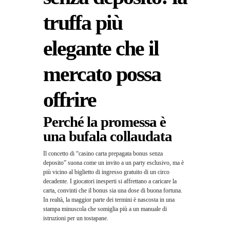
truffa più
elegante che il
mercato possa
offrire
Perché la promessa è
una bufala collaudata
Il concetto di “casino carta prepagata bonus senza
deposito” suona come un invito a un party esclusivo, ma è
più vicino al biglietto di ingresso gratuito di un circo
decadente. I giocatori inesperti si affrettano a caricare la
carta, convinti che il bonus sia una dose di buona fortuna.
In realtà, la maggior parte dei termini è nascosta in una
stampa minuscola che somiglia più a un manuale di
istruzioni per un tostapane.