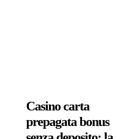
HOME
COWORKING
SERVIZI
PRICING
TESTIMONIALS
GALLERY
CONTATTI
Casino carta
prepagata bonus
senza deposito: la