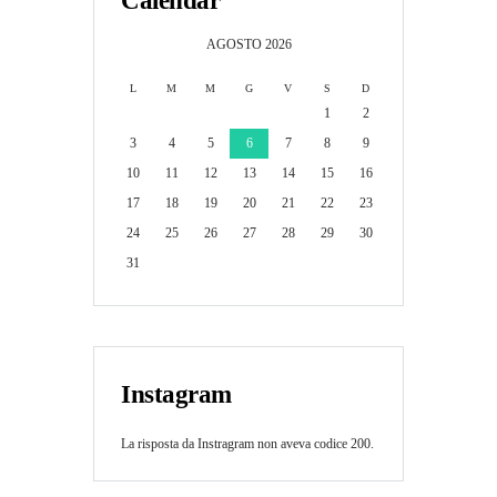
Calendar
AGOSTO
2026
L
M
M
G
V
S
D
1
2
3
4
5
6
7
8
9
10
11
12
13
14
15
16
17
18
19
20
21
22
23
24
25
26
27
28
29
30
31
Instagram
La risposta da Instragram non aveva codice 200.