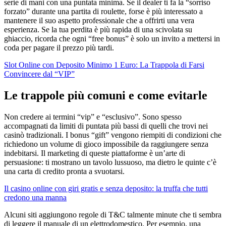
serie di mani con una puntata minima. Se il dealer ti fa la “sorriso
forzato” durante una partita di roulette, forse è più interessato a
mantenere il suo aspetto professionale che a offrirti una vera
esperienza. Se la tua perdita è più rapida di una scivolata su
ghiaccio, ricorda che ogni “free bonus” è solo un invito a mettersi in
coda per pagare il prezzo più tardi.
Slot Online con Deposito Minimo 1 Euro: La Trappola di Farsi
Convincere dal “VIP”
Le trappole più comuni e come evitarle
Non credere ai termini “vip” e “esclusivo”. Sono spesso
accompagnati da limiti di puntata più bassi di quelli che trovi nei
casinò tradizionali. I bonus “gift” vengono riempiti di condizioni che
richiedono un volume di gioco impossibile da raggiungere senza
indebitarsi. Il marketing di queste piattaforme è un’arte di
persuasione: ti mostrano un tavolo lussuoso, ma dietro le quinte c’è
una carta di credito pronta a svuotarsi.
Il casino online con giri gratis e senza deposito: la truffa che tutti
credono una manna
Alcuni siti aggiungono regole di T&C talmente minute che ti sembra
di leggere il manuale di un elettrodomestico. Per esempio, una