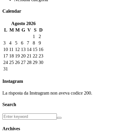
Calendar
Agosto
2026
L
M
M
G
V
S
D
1
2
3
4
5
6
7
8
9
10
11
12
13
14
15
16
17
18
19
20
21
22
23
24
25
26
27
28
29
30
31
Instagram
La risposta da Instragram non aveva codice 200.
Search
Archives