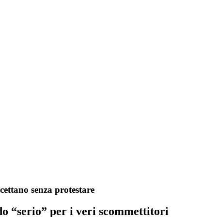
ccettano senza protestare
o “serio” per i veri scommettitori