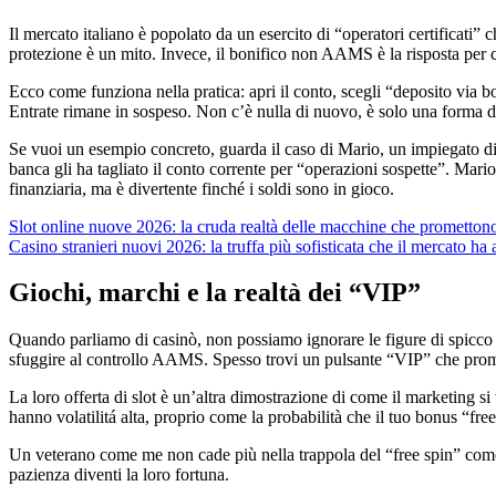
Il mercato italiano è popolato da un esercito di “operatori certifica
protezione è un mito. Invece, il bonifico non AAMS è la risposta per c
Ecco come funziona nella pratica: apri il conto, scegli “deposito via bon
Entrate rimane in sospeso. Non c’è nulla di nuovo, è solo una forma d
Se vuoi un esempio concreto, guarda il caso di Mario, un impiegato di 3
banca gli ha tagliato il conto corrente per “operazioni sospette”. Mari
finanziaria, ma è divertente finché i soldi sono in gioco.
Slot online nuove 2026: la cruda realtà delle macchine che promettono
Casino stranieri nuovi 2026: la truffa più sofisticata che il mercato ha
Giochi, marchi e la realtà dei “VIP”
Quando parliamo di casinò, non possiamo ignorare le figure di spicco 
sfuggire al controllo AAMS. Spesso trovi un pulsante “VIP” che promet
La loro offerta di slot è un’altra dimostrazione di come il marketing si
hanno volatilitá alta, proprio come la probabilità che il tuo bonus “free
Un veterano come me non cade più nella trappola del “free spin” come 
pazienza diventi la loro fortuna.