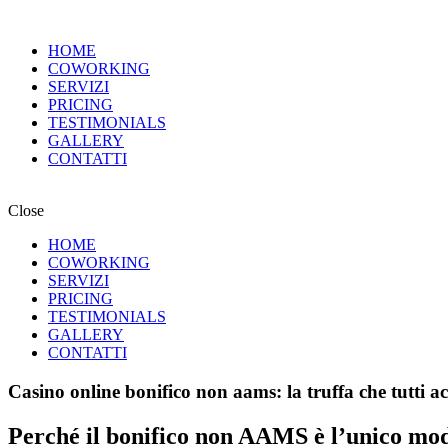
HOME
COWORKING
SERVIZI
PRICING
TESTIMONIALS
GALLERY
CONTATTI
Close
HOME
COWORKING
SERVIZI
PRICING
TESTIMONIALS
GALLERY
CONTATTI
Casino online bonifico non aams: la truffa che tutti a
Perché il bonifico non AAMS è l’unico mod