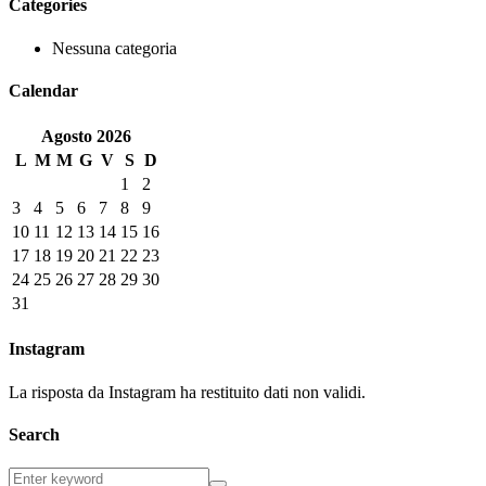
Categories
Nessuna categoria
Calendar
Agosto
2026
L
M
M
G
V
S
D
1
2
3
4
5
6
7
8
9
10
11
12
13
14
15
16
17
18
19
20
21
22
23
24
25
26
27
28
29
30
31
Instagram
La risposta da Instagram ha restituito dati non validi.
Search