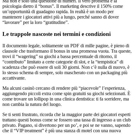
Ma non è solo una questione di numeri. Il vero problema è la
psicologia dietro il “bonus”. Il marketing descrive il 150% come
un’opportunità di guadagno rapida. In realtà è un modo per
mantenere i giocatori attivi più a lungo, perché sanno di dover
“lavorare” per la loro “gratitudine”.
Le trappole nascoste nei termini e condizioni
Il documento legale, solitamente un PDF di mille pagine, è pieno di
clausole che trasformano il bonus in una promessa vuota. Tra queste,
trovi il “wagering” su giochi a bassa percentuale di ritorno, il
“contributo” limitato a certe categorie di slot, e la “tempistica” di
scadenza che può essere di soli 30 giorni. Non c’è nulla di nuovo, è
lo stesso schema di sempre, solo mascherato con un packaging più
accattivante.
Ma alcuni casinò cercano di rendere più “piacevole” l’esperienza,
aggiungendo piccoli extra come spin gratuiti su giochi selezionati. È
come trovare un lollipop in una clinica dentistica: ti fa sorridere, ma
non cambia la natura del luogo.
Se ti senti frustrato, ricorda che la maggior parte dei giocatori esperti
trattano questi bonus come se fossero una tassa di ingresso a un club
privato. Pagano, si divertono per un po’, e poi se ne vanno, sapendo
che il “VIP treatment” è più una stanza di motel con una nuova