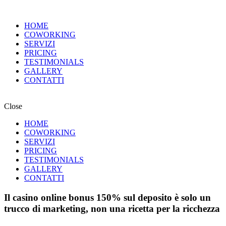
HOME
COWORKING
SERVIZI
PRICING
TESTIMONIALS
GALLERY
CONTATTI
Close
HOME
COWORKING
SERVIZI
PRICING
TESTIMONIALS
GALLERY
CONTATTI
Il casino online bonus 150% sul deposito è solo un
trucco di marketing, non una ricetta per la ricchezza