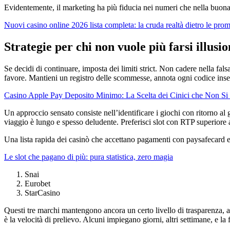
Evidentemente, il marketing ha più fiducia nei numeri che nella buona 
Nuovi casino online 2026 lista completa: la cruda realtà dietro le prom
Strategie per chi non vuole più farsi illusio
Se decidi di continuare, imposta dei limiti strict. Non cadere nella fal
favore. Mantieni un registro delle scommesse, annota ogni codice inseri
Casino Apple Pay Deposito Minimo: La Scelta dei Cinici che Non Si
Un approccio sensato consiste nell’identificare i giochi con ritorno al g
viaggio è lungo e spesso deludente. Preferisci slot con RTP superiore al
Una lista rapida dei casinò che accettano pagamenti con paysafecard e 
Le slot che pagano di più: pura statistica, zero magia
Snai
Eurobet
StarCasino
Questi tre marchi mantengono ancora un certo livello di trasparenza, a
è la velocità di prelievo. Alcuni impiegano giorni, altri settimane, e la 