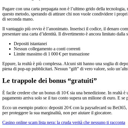
Pagare con una carta prepagata non è l’ultimo grido della tecnologia, 
questo metodo, sperando di attirare chi non vuole condividere i propri
di seconda mano.
Il vantaggio più ovvio è l’anonimato. Inserisci il codice, il denaro com
presentare una carta d’identità. Il divertimento è ancora limitato dalla
Depositi istantanei
Nessun collegamento a conti correnti
Limite massimo di 1 000 € per transazione
Eppure, la realtà è più complessa. Alcuni siti hanno una soglia di depo
piena di pop‑up pubblicitari. Nessun “gift” di vero valore, solo un’altr
Le trappole dei bonus “gratuiti”
È facile credere che un bonus di 10 € sia una benedizione. In realtà è 
pagamento arriva solo se il tuo conto supera un milione di euro. E se p
Ecco un esempio pratico: depositi 20 € con la paysafecard su Bet365, ot
per proteggere la sua marginalità, non per aiutare il giocatore.
Casino online scam lista nera: la cruda verità che nessuno ti racconta