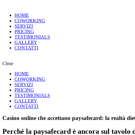
HOME
COWORKING
SERVIZI
PRICING
TESTIMONIALS
GALLERY
CONTATTI
Close
HOME
COWORKING
SERVIZI
PRICING
TESTIMONIALS
GALLERY
CONTATTI
Casino online che accettano paysafecard: la realtà di
Perché la paysafecard è ancora sul tavolo 