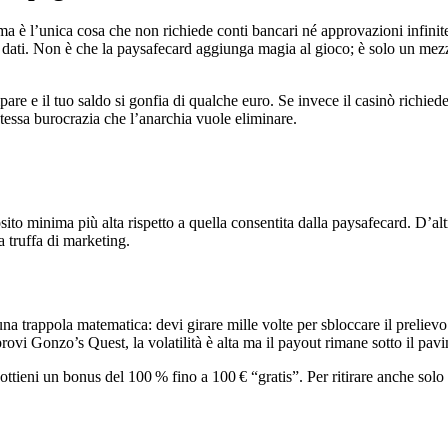
ma è l’unica cosa che non richiede conti bancari né approvazioni infinite
 dati. Non è che la paysafecard aggiunga magia al gioco; è solo un mezz
pare e il tuo saldo si gonfia di qualche euro. Se invece il casinò richie
 stessa burocrazia che l’anarchia vuole eliminare.
sito minima più alta rispetto a quella consentita dalla paysafecard. D’al
a truffa di marketing.
una trappola matematica: devi girare mille volte per sbloccare il prelie
rovi Gonzo’s Quest, la volatilità è alta ma il payout rimane sotto il pav
tieni un bonus del 100 % fino a 100 € “gratis”. Per ritirare anche solo 1