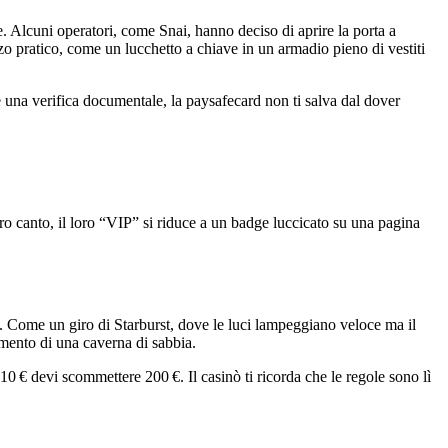
. Alcuni operatori, come Snai, hanno deciso di aprire la porta a
o pratico, come un lucchetto a chiave in un armadio pieno di vestiti
de una verifica documentale, la paysafecard non ti salva dal dover
tro canto, il loro “VIP” si riduce a un badge luccicato su una pagina
vo. Come un giro di Starburst, dove le luci lampeggiano veloce ma il
imento di una caverna di sabbia.
0 € devi scommettere 200 €. Il casinò ti ricorda che le regole sono lì