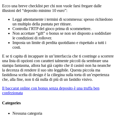
Ecco una breve checklist per chi non vuole farsi fregare dalle
illusioni del “deposito minimo 10 euro”:
Leggi attentamente i termini di scommessa: spesso richiedono
un multiplo della puntata per ritirare.
Controlla l’RTP del gioco prima di scommettere.
Non accettare “gift” o bonus se non sei disposto a soddisfare
le condizioni di rollover.
Imposta un limite di perdita quotidiano e rispettalo a tutti i
costi.
E se ti capita di incappare in un’interfaccia che ti costringe a scorrere
una lista di opzioni con caratteri talmente piccoli da sembrare una
stampa fantasma, allora hai già capito che il casinò non ha neanche
la decenza di rendere il suo sito leggibile. Questa piccola ma
fastidiosa scelta di design è la ciliegina sulla torta di un’esperienza
che, alla fine, non ti dà nulla di più di un fastidio visivo.
Il baccarat online con bonus senza deposito è una truffa ben
confezionata
Categories
Nessuna categoria