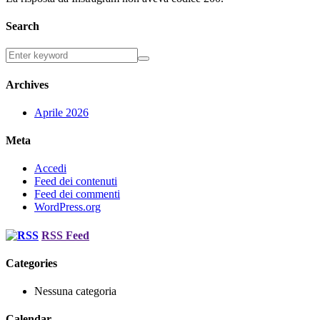
Search
Archives
Aprile 2026
Meta
Accedi
Feed dei contenuti
Feed dei commenti
WordPress.org
RSS Feed
Categories
Nessuna categoria
Calendar