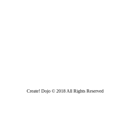
Create! Dojo © 2018 All Rights Reserved