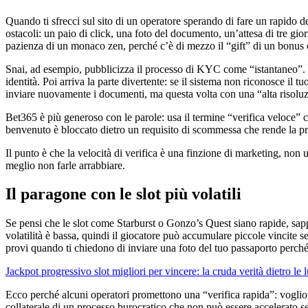
Quando ti sfrecci sul sito di un operatore sperando di fare un rapido d
ostacoli: un paio di click, una foto del documento, un’attesa di tre gior
pazienza di un monaco zen, perché c’è di mezzo il “gift” di un bonus c
Snai, ad esempio, pubblicizza il processo di KYC come “istantaneo”. Ne
identità. Poi arriva la parte divertente: se il sistema non riconosce il 
inviare nuovamente i documenti, ma questa volta con una “alta risoluz
Bet365 è più generoso con le parole: usa il termine “verifica veloce”
benvenuto è bloccato dietro un requisito di scommessa che rende la pro
Il punto è che la velocità di verifica è una finzione di marketing, non 
meglio non farle arrabbiare.
Il paragone con le slot più volatili
Se pensi che le slot come Starburst o Gonzo’s Quest siano rapide, sappi 
volatilità è bassa, quindi il giocatore può accumulare piccole vincite
provi quando ti chiedono di inviare una foto del tuo passaporto perché 
Jackpot progressivo slot migliori per vincere: la cruda verità dietro le 
Ecco perché alcuni operatori promettono una “verifica rapida”: vogliono 
collaterale di un processo burocratico che non può essere accelerato se