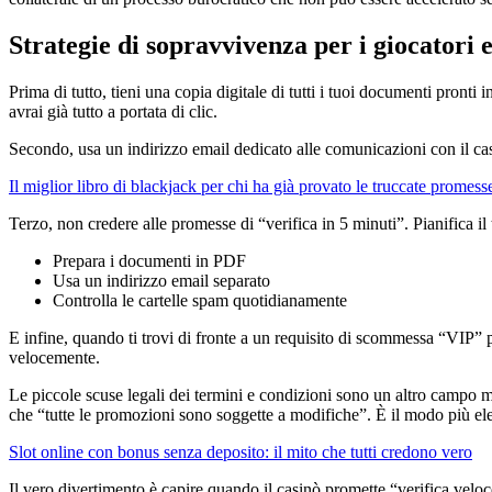
Strategie di sopravvivenza per i giocatori e
Prima di tutto, tieni una copia digitale di tutti i tuoi documenti pront
avrai già tutto a portata di clic.
Secondo, usa un indirizzo email dedicato alle comunicazioni con il casi
Il miglior libro di blackjack per chi ha già provato le truccate promess
Terzo, non credere alle promesse di “verifica in 5 minuti”. Pianifica i
Prepara i documenti in PDF
Usa un indirizzo email separato
Controlla le cartelle spam quotidianamente
E infine, quando ti trovi di fronte a un requisito di scommessa “VIP” pe
velocemente.
Le piccole scuse legali dei termini e condizioni sono un altro campo min
che “tutte le promozioni sono soggette a modifiche”. È il modo più el
Slot online con bonus senza deposito: il mito che tutti credono vero
Il vero divertimento è capire quando il casinò promette “verifica veloce