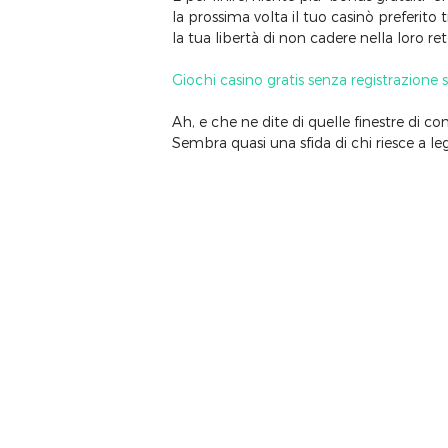
la prossima volta il tuo casinò preferito t
la tua libertà di non cadere nella loro ret
Giochi casino gratis senza registrazione 
Ah, e che ne dite di quelle finestre di c
Sembra quasi una sfida di chi riesce a leg