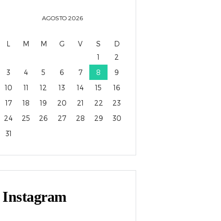
AGOSTO
2026
L
M
M
G
V
S
D
1
2
3
4
5
6
7
8
9
10
11
12
13
14
15
16
17
18
19
20
21
22
23
24
25
26
27
28
29
30
31
Instagram