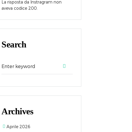
La risposta da Instragram non
aveva codice 200.
Search
Archives
Aprile 2026