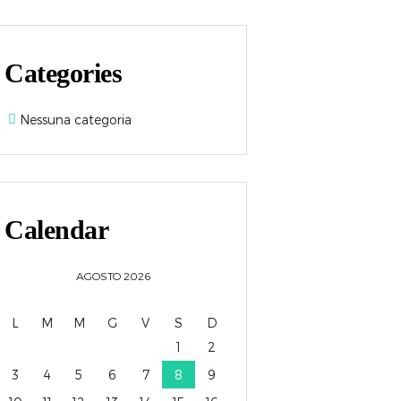
Categories
Nessuna categoria
Calendar
AGOSTO
2026
L
M
M
G
V
S
D
1
2
3
4
5
6
7
8
9