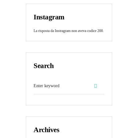
Instagram
La risposta da Instragram non aveva codice 200.
Search
Archives