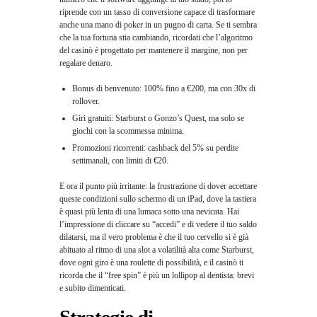
riprende con un tasso di conversione capace di trasformare
anche una mano di poker in un pugno di carta. Se ti sembra
che la tua fortuna stia cambiando, ricordati che l’algoritmo
del casinò è progettato per mantenere il margine, non per
regalare denaro.
Bonus di benvenuto: 100% fino a €200, ma con 30x di
rollover.
Giri gratuiti: Starburst o Gonzo’s Quest, ma solo se
giochi con la scommessa minima.
Promozioni ricorrenti: cashback del 5% su perdite
settimanali, con limiti di €20.
E ora il punto più irritante: la frustrazione di dover accettare
queste condizioni sullo schermo di un iPad, dove la tastiera
è quasi più lenta di una lumaca sotto una nevicata. Hai
l’impressione di cliccare su “accedi” e di vedere il tuo saldo
dilatarsi, ma il vero problema è che il tuo cervello si è già
abituato al ritmo di una slot a volatilità alta come Starburst,
dove ogni giro è una roulette di possibilità, e il casinò ti
ricorda che il “free spin” è più un lollipop al dentista: brevi
e subito dimenticati.