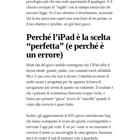
psicologica più che una reale opportunità di guadagno. È il
classico esempio di “regalo” con la stampa minuscola che
nessuno legge. Se il tuo obiettivo è divertimento, assicurati
che la tua spesa non superi una cena fuori di tre portate; se
il tuo obiettivo è profitto, sei già fuori gioco.
Perché l’iPad è la scelta
“perfetta” (e perché è
un errore)
Molti fan del gioco mobile sostengono che l’iPad offre il
layout ideale: grande, pulito, con comandi touch affidabili.
Ma c’è una cosa che non ti dicono: l’interfaccia utente di
molti casinò è progettata per far apparire la barra di
navigazione più stretta di quanto sia realmente. Il risultato è
che i pulsanti di scommessa finiscono troppo vicini, e
finisci per premere “gioca” invece di “cancella” quando il
conto alla rovescia è quasi finito.
Inoltre, gli aggiornamenti di iOS spesso introducono bug
che fanno scomparire le icone dei giochi, costringendoti a
riavviare l’app più volte. È un po’ come se un ristorante ti
servisse il menù su una tovaglia di carta igienica: funziona,
ma ti fa venire il mal di stomaco solo a guardarlo.