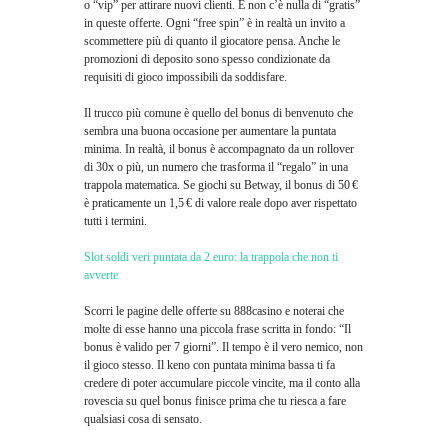
o “vip” per attirare nuovi clienti. E non c’è nulla di “gratis”
in queste offerte. Ogni “free spin” è in realtà un invito a
scommettere più di quanto il giocatore pensa. Anche le
promozioni di deposito sono spesso condizionate da
requisiti di gioco impossibili da soddisfare.
Il trucco più comune è quello del bonus di benvenuto che
sembra una buona occasione per aumentare la puntata
minima. In realtà, il bonus è accompagnato da un rollover
di 30x o più, un numero che trasforma il “regalo” in una
trappola matematica. Se giochi su Betway, il bonus di 50 €
è praticamente un 1,5 € di valore reale dopo aver rispettato
tutti i termini.
Slot soldi veri puntata da 2 euro: la trappola che non ti
avverte
Scorri le pagine delle offerte su 888casino e noterai che
molte di esse hanno una piccola frase scritta in fondo: “Il
bonus è valido per 7 giorni”. Il tempo è il vero nemico, non
il gioco stesso. Il keno con puntata minima bassa ti fa
credere di poter accumulare piccole vincite, ma il conto alla
rovescia su quel bonus finisce prima che tu riesca a fare
qualsiasi cosa di sensato.