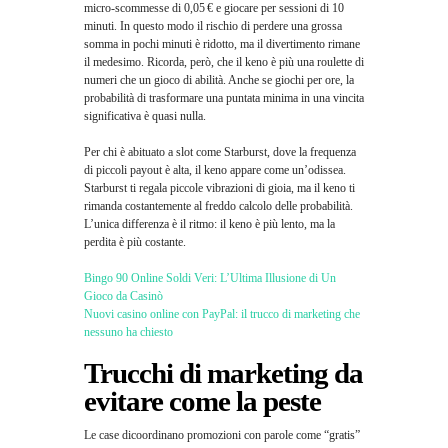
micro-scommesse di 0,05 € e giocare per sessioni di 10
minuti. In questo modo il rischio di perdere una grossa
somma in pochi minuti è ridotto, ma il divertimento rimane
il medesimo. Ricorda, però, che il keno è più una roulette di
numeri che un gioco di abilità. Anche se giochi per ore, la
probabilità di trasformare una puntata minima in una vincita
significativa è quasi nulla.
Per chi è abituato a slot come Starburst, dove la frequenza
di piccoli payout è alta, il keno appare come un’odissea.
Starburst ti regala piccole vibrazioni di gioia, ma il keno ti
rimanda costantemente al freddo calcolo delle probabilità.
L’unica differenza è il ritmo: il keno è più lento, ma la
perdita è più costante.
Bingo 90 Online Soldi Veri: L’Ultima Illusione di Un
Gioco da Casinò
Nuovi casino online con PayPal: il trucco di marketing che
nessuno ha chiesto
Trucchi di marketing da
evitare come la peste
Le case dicoordinano promozioni con parole come “gratis”