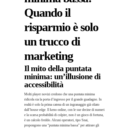
Quando il
risparmio è solo
un trucco di
marketing
Il mito della puntata
minima: un’illusione di
accessibilità
Molti player novizi credono che una puntata minima
ridicola sia la porta d’ingresso per il grande guadagno. In
realtà è solo la prima catena di un ingranaggio già oliato
dall’house edge. Il keno online, con le sue decine di numeri
e la scarsa probabilità di colpire, non è un gioco di fortuna,
è un calcolo freddo. Alcuni operatori, tipo Snai,
propongono una “puntata minima bassa” per attirare gli