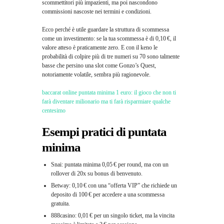
scommettitori più impazienti, ma poi nascondono
commissioni nascoste nei termini e condizioni.
Ecco perché è utile guardare la struttura di scommessa
come un investimento: se la tua scommessa è di 0,10 €, il
valore atteso è praticamente zero. E con il keno le
probabilità di colpire più di tre numeri su 70 sono talmente
basse che persino una slot come Gonzo’s Quest,
notoriamente volatile, sembra più ragionevole.
baccarat online puntata minima 1 euro: il gioco che non ti
farà diventare milionario ma ti farà risparmiare qualche
centesimo
Esempi pratici di puntata
minima
Snai: puntata minima 0,05 € per round, ma con un
rollover di 20x su bonus di benvenuto.
Betway: 0,10 € con una “offerta VIP” che richiede un
deposito di 100 € per accedere a una scommessa
gratuita.
888casino: 0,01 € per un singolo ticket, ma la vincita