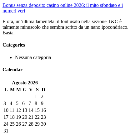
Bonus senza deposito casino online 2026: il mito sfondato e i
numeri veri
E ora, un’ultima lamentela: il font usato nella sezione T&C è
talmente minuscolo che sembra scritto da un nano ipocondriaco.
Basta.
Categories
Nessuna categoria
Calendar
Agosto
2026
L
M
M
G
V
S
D
1
2
3
4
5
6
7
8
9
10
11
12
13
14
15
16
17
18
19
20
21
22
23
24
25
26
27
28
29
30
31