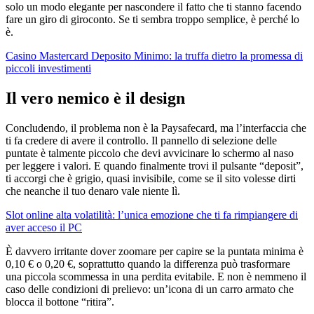
solo un modo elegante per nascondere il fatto che ti stanno facendo
fare un giro di giroconto. Se ti sembra troppo semplice, è perché lo
è.
Casino Mastercard Deposito Minimo: la truffa dietro la promessa di
piccoli investimenti
Il vero nemico è il design
Concludendo, il problema non è la Paysafecard, ma l’interfaccia che
ti fa credere di avere il controllo. Il pannello di selezione delle
puntate è talmente piccolo che devi avvicinare lo schermo al naso
per leggere i valori. E quando finalmente trovi il pulsante “deposit”,
ti accorgi che è grigio, quasi invisibile, come se il sito volesse dirti
che neanche il tuo denaro vale niente lì.
Slot online alta volatilità: l’unica emozione che ti fa rimpiangere di
aver acceso il PC
È davvero irritante dover zoomare per capire se la puntata minima è
0,10 € o 0,20 €, soprattutto quando la differenza può trasformare
una piccola scommessa in una perdita evitabile. E non è nemmeno il
caso delle condizioni di prelievo: un’icona di un carro armato che
blocca il bottone “ritira”.