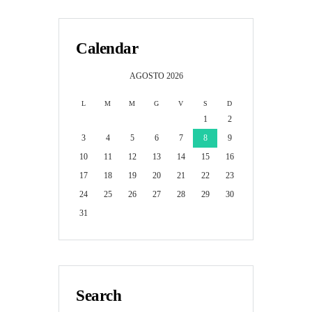
Calendar
AGOSTO
2026
L
M
M
G
V
S
D
1
2
3
4
5
6
7
8
9
10
11
12
13
14
15
16
17
18
19
20
21
22
23
24
25
26
27
28
29
30
31
Search