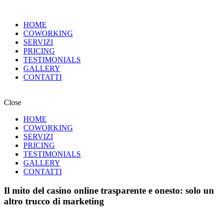
HOME
COWORKING
SERVIZI
PRICING
TESTIMONIALS
GALLERY
CONTATTI
Close
HOME
COWORKING
SERVIZI
PRICING
TESTIMONIALS
GALLERY
CONTATTI
Il mito del casino online trasparente e onesto: solo un
altro trucco di marketing