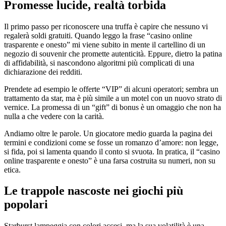
Promesse lucide, realtà torbida
Il primo passo per riconoscere una truffa è capire che nessuno vi
regalerà soldi gratuiti. Quando leggo la frase “casino online
trasparente e onesto” mi viene subito in mente il cartellino di un
negozio di souvenir che promette autenticità. Eppure, dietro la patina
di affidabilità, si nascondono algoritmi più complicati di una
dichiarazione dei redditi.
Prendete ad esempio le offerte “VIP” di alcuni operatori; sembra un
trattamento da star, ma è più simile a un motel con un nuovo strato di
vernice. La promessa di un “gift” di bonus è un omaggio che non ha
nulla a che vedere con la carità.
Andiamo oltre le parole. Un giocatore medio guarda la pagina dei
termini e condizioni come se fosse un romanzo d’amore: non legge,
si fida, poi si lamenta quando il conto si svuota. In pratica, il “casino
online trasparente e onesto” è una farsa costruita su numeri, non su
etica.
Le trappole nascoste nei giochi più
popolari
Starburst lampeggia con colori accesi, ma la sua volatilità è una