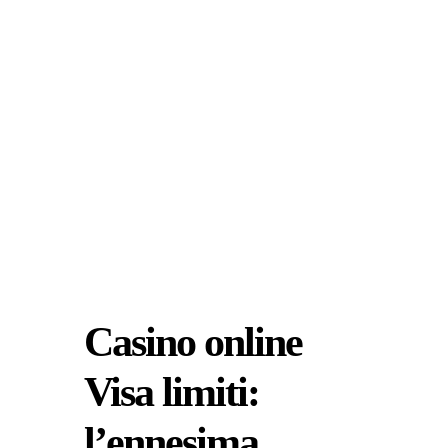
HOME
COWORKING
SERVIZI
PRICING
TESTIMONIALS
GALLERY
CONTATTI
Casino online
Visa limiti:
l’ennesima