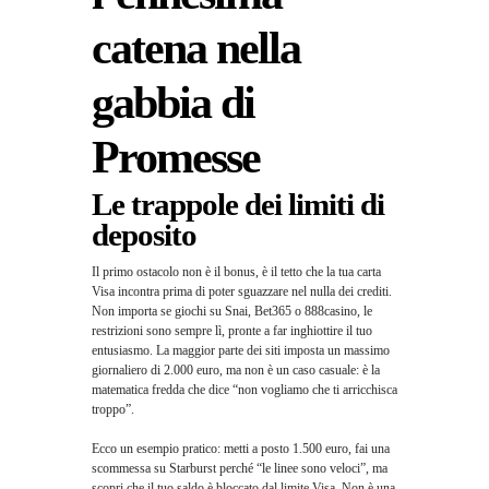
catena nella
gabbia di
Promesse
Le trappole dei limiti di
deposito
Il primo ostacolo non è il bonus, è il tetto che la tua carta
Visa incontra prima di poter sguazzare nel nulla dei crediti.
Non importa se giochi su Snai, Bet365 o 888casino, le
restrizioni sono sempre lì, pronte a far inghiottire il tuo
entusiasmo. La maggior parte dei siti imposta un massimo
giornaliero di 2.000 euro, ma non è un caso casuale: è la
matematica fredda che dice “non vogliamo che ti arricchisca
troppo”.
Ecco un esempio pratico: metti a posto 1.500 euro, fai una
scommessa su Starburst perché “le linee sono veloci”, ma
scopri che il tuo saldo è bloccato dal limite Visa. Non è una