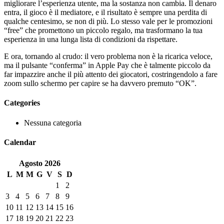
migliorare l’esperienza utente, ma la sostanza non cambia. Il denaro
entra, il gioco è il mediatore, e il risultato è sempre una perdita di
qualche centesimo, se non di più. Lo stesso vale per le promozioni
“free” che promettono un piccolo regalo, ma trasformano la tua
esperienza in una lunga lista di condizioni da rispettare.
E ora, tornando al crudo: il vero problema non è la ricarica veloce,
ma il pulsante “conferma” in Apple Pay che è talmente piccolo da
far impazzire anche il più attento dei giocatori, costringendolo a fare
zoom sullo schermo per capire se ha davvero premuto “OK”.
Categories
Nessuna categoria
Calendar
Agosto
2026
L
M
M
G
V
S
D
1
2
3
4
5
6
7
8
9
10
11
12
13
14
15
16
17
18
19
20
21
22
23