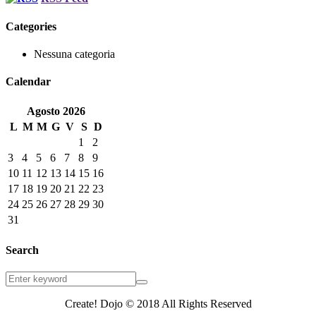
Categories
Nessuna categoria
Calendar
Agosto
2026
L
M
M
G
V
S
D
1
2
3
4
5
6
7
8
9
10
11
12
13
14
15
16
17
18
19
20
21
22
23
24
25
26
27
28
29
30
31
Search
Create! Dojo © 2018 All Rights Reserved