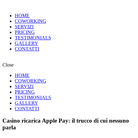
HOME
COWORKING
SERVIZI
PRICING
TESTIMONIALS
GALLERY
CONTATTI
Close
HOME
COWORKING
SERVIZI
PRICING
TESTIMONIALS
GALLERY
CONTATTI
Casino ricarica Apple Pay: il trucco di cui nessuno
parla