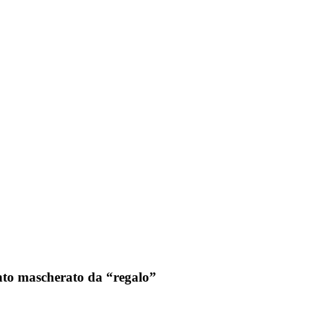
ento mascherato da “regalo”