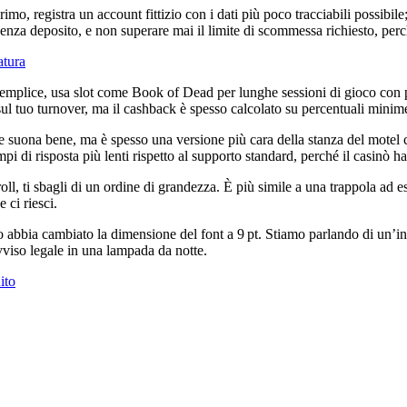
, registra un account fittizio con i dati più poco tracciabili possibile;
senza deposito, e non superare mai il limite di scommessa richiesto, perc
atura
è semplice, usa slot come Book of Dead per lunghe sessioni di gioco co
sul tuo turnover, ma il cashback è spesso calcolato su percentuali minime
he suona bene, ma è spesso una versione più cara della stanza del motel
pi di risposta più lenti rispetto al supporto standard, perché il casinò ha
l, ti sbagli di un ordine di grandezza. È più simile a una trappola ad es
 ci riesci.
o abbia cambiato la dimensione del font a 9 pt. Stiamo parlando di un’in
avviso legale in una lampada da notte.
ito