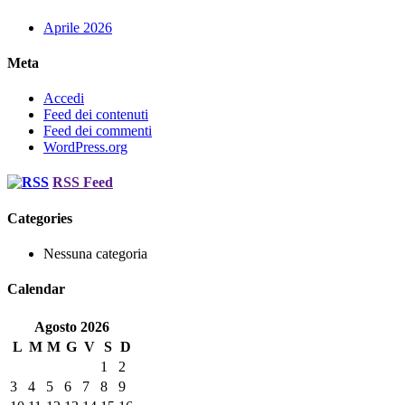
Aprile 2026
Meta
Accedi
Feed dei contenuti
Feed dei commenti
WordPress.org
RSS Feed
Categories
Nessuna categoria
Calendar
Agosto
2026
L
M
M
G
V
S
D
1
2
3
4
5
6
7
8
9