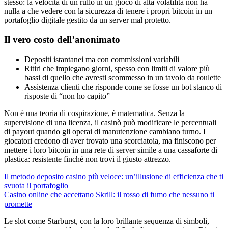
stesso: la velocità di un rullo in un gioco di alta volatilità non ha
nulla a che vedere con la sicurezza di tenere i propri bitcoin in un
portafoglio digitale gestito da un server mal protetto.
Il vero costo dell’anonimato
Depositi istantanei ma con commissioni variabili
Ritiri che impiegano giorni, spesso con limiti di valore più
bassi di quello che avresti scommesso in un tavolo da roulette
Assistenza clienti che risponde come se fosse un bot stanco di
risposte di “non ho capito”
Non è una teoria di cospirazione, è matematica. Senza la
supervisione di una licenza, il casinò può modificare le percentuali
di payout quando gli operai di manutenzione cambiano turno. I
giocatori credono di aver trovato una scorciatoia, ma finiscono per
mettere i loro bitcoin in una rete di server simile a una cassaforte di
plastica: resistente finché non trovi il giusto attrezzo.
Il metodo deposito casino più veloce: un’illusione di efficienza che ti
svuota il portafoglio
Casino online che accettano Skrill: il rosso di fumo che nessuno ti
promette
Le slot come Starburst, con la loro brillante sequenza di simboli,