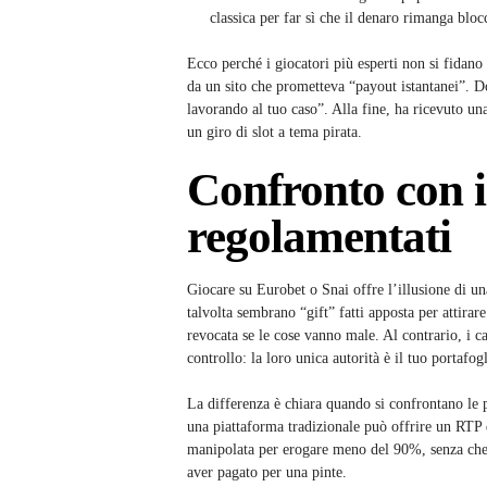
classica per far sì che il denaro rimanga bloc
Ecco perché i giocatori più esperti non si fidano
da un sito che prometteva “payout istantanei”. Do
lavorando al tuo caso”. Alla fine, ha ricevuto una
un giro di slot a tema pirata.
Confronto con 
regolamentati
Giocare su Eurobet o Snai offre l’illusione di un
talvolta sembrano “gift” fatti apposta per attira
revocata se le cose vanno male. Al contrario, i 
controllo: la loro unica autorità è il tuo portafog
La differenza è chiara quando si confrontano le 
una piattaforma tradizionale può offrire un RTP d
manipolata per erogare meno del 90%, senza che i
aver pagato per una pinte.