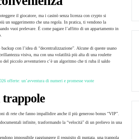
convenienza
oteggere il giocatore, ma i casinò senza licenza con crypto si
più un suggerimento che una regola. In pratica, ti vendono la
uando vuoi prelevare. È come pagare l’affitto di un appartamento in
o.
 backup con l’idea di “decentralizzazione”. Alcune di queste usano
rillantezza visiva, ma con una volatilità più alta di una roulette
o del piccolo avventuriero c’è un algoritmo che ti ruba il saldo
2026 offerte: un’avventura di numeri e promesse vuote
 trappole
 di rete che fanno impallidire anche il più generoso bonus “VIP”.
documentali infinite, trasformando la “velocità” di un prelievo in una
endono impossibile raggiungere il requisito di puntata, una trappola