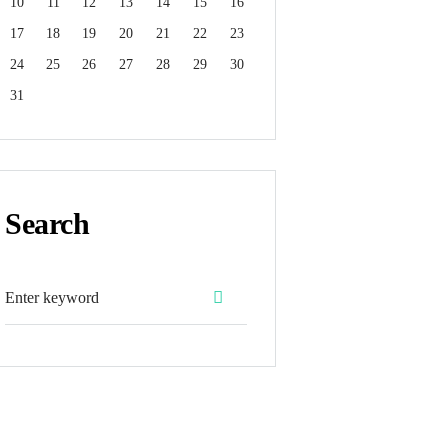
10
11
12
13
14
15
16
17
18
19
20
21
22
23
24
25
26
27
28
29
30
31
Search