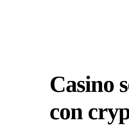
Casino s
con crypt