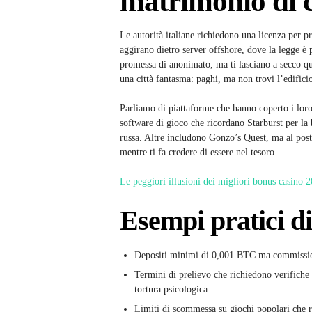
matrimonio di 
Le autorità italiane richiedono una licenza per pr
aggirano dietro server offshore, dove la legge è 
promessa di anonimato, ma ti lasciano a secco q
una città fantasma: paghi, ma non trovi l’edifici
Parliamo di piattaforme che hanno coperto i loro
software di gioco che ricordano Starburst per la b
russa. Altre includono Gonzo’s Quest, ma al post
mentre ti fa credere di essere nel tesoro.
Le peggiori illusioni dei migliori bonus casino 
Esempi pratici di
Depositi minimi di 0,001 BTC ma commissioni
Termini di prelievo che richiedono verifiche 
tortura psicologica.
Limiti di scommessa su giochi popolari che r