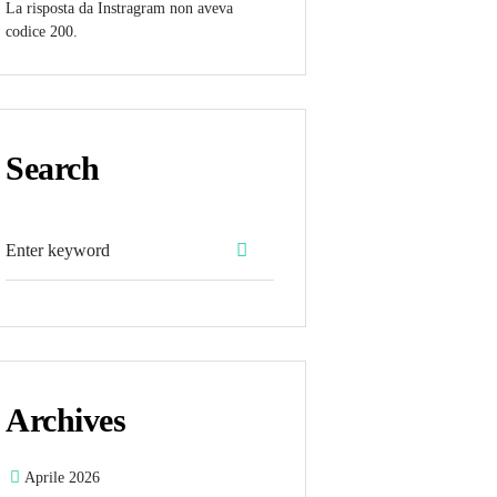
La risposta da Instragram non aveva
codice 200.
Search
Archives
Aprile 2026