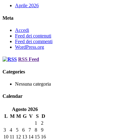
Aprile 2026
Meta
Accedi
Feed dei contenuti
Feed dei commenti
WordPress.org
RSS Feed
Categories
Nessuna categoria
Calendar
Agosto
2026
L
M
M
G
V
S
D
1
2
3
4
5
6
7
8
9
10
11
12
13
14
15
16