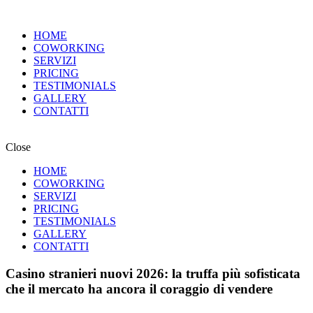
HOME
COWORKING
SERVIZI
PRICING
TESTIMONIALS
GALLERY
CONTATTI
Close
HOME
COWORKING
SERVIZI
PRICING
TESTIMONIALS
GALLERY
CONTATTI
Casino stranieri nuovi 2026: la truffa più sofisticata
che il mercato ha ancora il coraggio di vendere