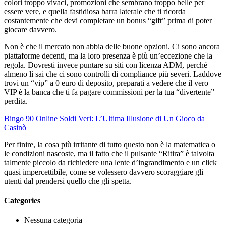
colori troppo vivaci, promozioni che sembrano troppo belle per
essere vere, e quella fastidiosa barra laterale che ti ricorda
costantemente che devi completare un bonus “gift” prima di poter
giocare davvero.
Non è che il mercato non abbia delle buone opzioni. Ci sono ancora
piattaforme decenti, ma la loro presenza è più un’eccezione che la
regola. Dovresti invece puntare su siti con licenza ADM, perché
almeno lì sai che ci sono controlli di compliance più severi. Laddove
trovi un “vip” a 0 euro di deposito, preparati a vedere che il vero
VIP è la banca che ti fa pagare commissioni per la tua “divertente”
perdita.
Bingo 90 Online Soldi Veri: L’Ultima Illusione di Un Gioco da
Casinò
Per finire, la cosa più irritante di tutto questo non è la matematica o
le condizioni nascoste, ma il fatto che il pulsante “Ritira” è talvolta
talmente piccolo da richiedere una lente d’ingrandimento e un click
quasi impercettibile, come se volessero davvero scoraggiare gli
utenti dal prendersi quello che gli spetta.
Categories
Nessuna categoria