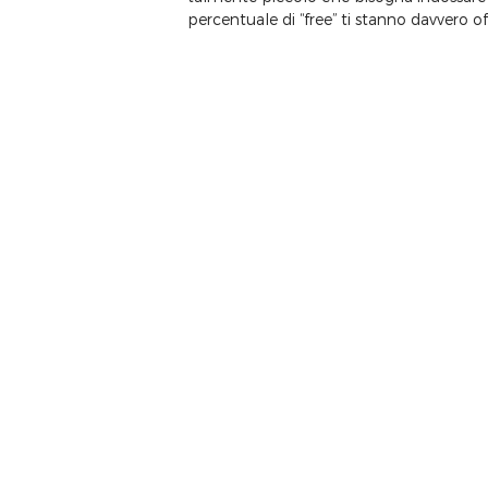
percentuale di “free” ti stanno davvero o