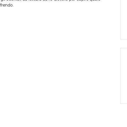
ffrendo.