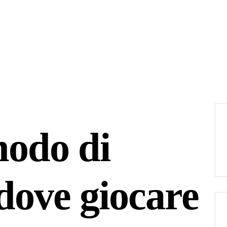
HOME
COWORKING
SERVIZI
PRICING
TESTI
modo di
dove giocare