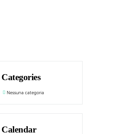
MONIALS
GALLERY
CONTATTI
Categories
Nessuna categoria
Calendar