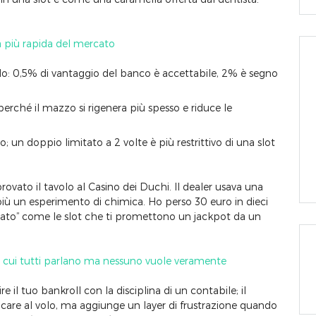
a più rapida del mercato
olo: 0,5% di vantaggio del banco è accettabile, 2% è segno
 perché il mazzo si rigenera più spesso e riduce le
; un doppio limitato a 2 volte è più restrittivo di una slot
ovato il tavolo al Casino dei Duchi. Il dealer usava una
più un esperimento di chimica. Ho perso 30 euro in dieci
gato” come le slot che ti promettono un jackpot da un
 di cui tutti parlano ma nessuno vuole veramente
re il tuo bankroll con la disciplina di un contabile; il
aricare al volo, ma aggiunge un layer di frustrazione quando