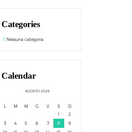
Categories
Nessuna categoria
Calendar
AGOSTO
2026
L
M
M
G
V
S
D
1
2
3
4
5
6
7
8
9