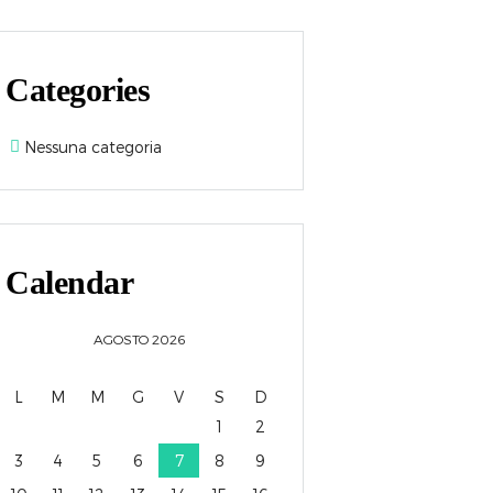
Categories
Nessuna categoria
Calendar
AGOSTO
2026
L
M
M
G
V
S
D
1
2
3
4
5
6
7
8
9