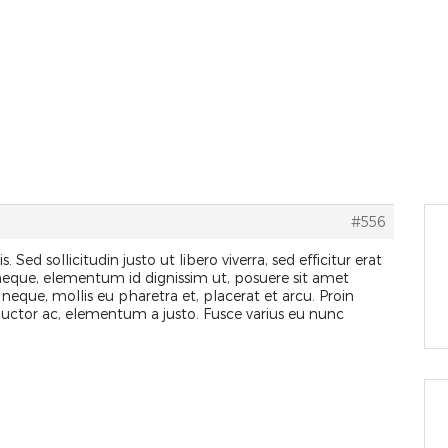
HOME
COWORKING
SERVIZI
PRICING
TESTI
#556
s. Sed sollicitudin justo ut libero viverra, sed efficitur erat
 neque, elementum id dignissim ut, posuere sit amet
 neque, mollis eu pharetra et, placerat et arcu. Proin
 auctor ac, elementum a justo. Fusce varius eu nunc