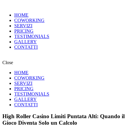
HOME
COWORKING
SERVIZI
PRICING
TESTIMONIALS
GALLERY
CONTATTI
Close
HOME
COWORKING
SERVIZI
PRICING
TESTIMONIALS
GALLERY
CONTATTI
High Roller Casino Limiti Puntata Alti: Quando il
Gioco Diventa Solo un Calcolo