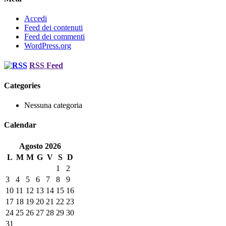
Accedi
Feed dei contenuti
Feed dei commenti
WordPress.org
RSS Feed
Categories
Nessuna categoria
Calendar
Agosto
2026
L
M
M
G
V
S
D
1
2
3
4
5
6
7
8
9
10
11
12
13
14
15
16
17
18
19
20
21
22
23
24
25
26
27
28
29
30
31