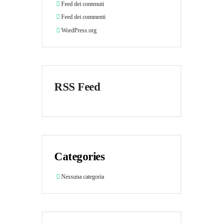
Feed dei contenuti
Feed dei commenti
WordPress.org
RSS Feed
Categories
Nessuna categoria