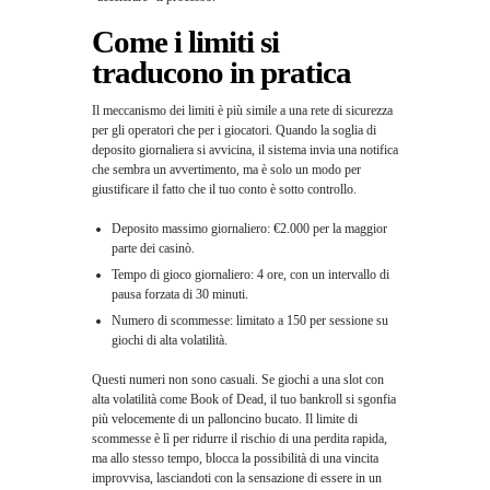
Come i limiti si
traducono in pratica
Il meccanismo dei limiti è più simile a una rete di sicurezza
per gli operatori che per i giocatori. Quando la soglia di
deposito giornaliera si avvicina, il sistema invia una notifica
che sembra un avvertimento, ma è solo un modo per
giustificare il fatto che il tuo conto è sotto controllo.
Deposito massimo giornaliero: €2.000 per la maggior
parte dei casinò.
Tempo di gioco giornaliero: 4 ore, con un intervallo di
pausa forzata di 30 minuti.
Numero di scommesse: limitato a 150 per sessione su
giochi di alta volatilità.
Questi numeri non sono casuali. Se giochi a una slot con
alta volatilità come Book of Dead, il tuo bankroll si sgonfia
più velocemente di un palloncino bucato. Il limite di
scommesse è lì per ridurre il rischio di una perdita rapida,
ma allo stesso tempo, blocca la possibilità di una vincita
improvvisa, lasciandoti con la sensazione di essere in un