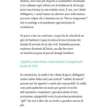
dentista, non sono più disposti a scommettere ciecamente.
Loro valutano ogni offerta con la freddezza di chi ha già
perso una fortuna su una roulette rossa. E ora, con i limiti
obbligatori, i casinò hanno un ulteriore asso nella manica:
possono colpire chi si lamenta con un “blocco temporaneo”
che ti costringe a riconsiderare ogni decisione di
scommessa.
Se provi a fare un confronto, scopri che la velocità di un
giro di Starburst è quasi la stessa di una revisione dei
termini di servizio di un sito web. Entrambi possono
sembrare divertenti all’inizio, ma alla fine trovi
un’interfaccia piena di piccoli dettagli fastidiosi.
ApplePay casino bonus senza deposito: la trappola più
lucida del 2024
In conclusione, la realtà è che i limiti di gioco obbligatori
casino online Italia sono una sorta di “cambio di marcia”
pensato per far apparire i casinò più responsabili. In realtà,
sono principalmente un modo per gestire il rischio
dell’operatore e mantenere i giocatori dentro il loro
ecosistema, spingendoli verso la prossima promozione
“gift” che non è altro che un invito a spendere ancora di
più.