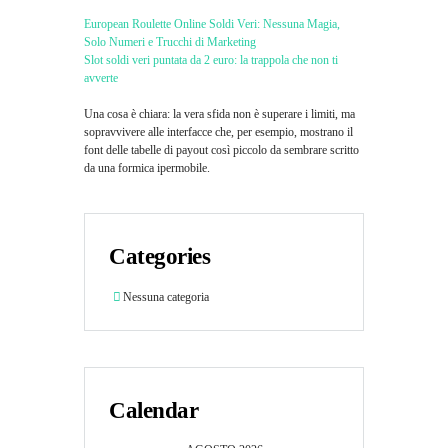
European Roulette Online Soldi Veri: Nessuna Magia,
Solo Numeri e Trucchi di Marketing
Slot soldi veri puntata da 2 euro: la trappola che non ti
avverte
Una cosa è chiara: la vera sfida non è superare i limiti, ma
sopravvivere alle interfacce che, per esempio, mostrano il
font delle tabelle di payout così piccolo da sembrare scritto
da una formica ipermobile.
Categories
Nessuna categoria
Calendar