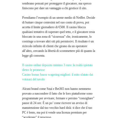
sembrano pensati per proteggere il giocatore, ma spesso
finiscono per dare un vantaggio a chi gestisce il sito.
Prendiamo l’esempio di un utente medio di NetBet. Decide
di buttare cinque centesimi nel suo conto di prova, poi
accetta il limite giornaliero di €500. Il casino blocca
qualsiasi tentativo di superare quel tetto, e il giocatore resta
bloccato in una zona di “sicurezza” che, ironicamente, lo
costringe a trovare altri siti più permissivi. Il risultato è un
ricircolo infinito di clienti che girano da un operatore
all’altro, cercando la libertà di scommettere più di quanto la
legge gli consenta.
Il casino online deposito minimo 3 euro: la realtà spietata
dietro le promesse
Casino bonus basso wagering migliori: il mito sfatato dai
veterani del tavolo
Alcuni brand come Snai e Bet365 non hanno nemmeno
provato a nascondere il fatto che le loro piattaforme sono
programmate per avvisare, fermare e persino “consigliare”
pause di 24 ore. È un po’ come ricevere un avviso di
manutenzione dal tuo vecchio hard disk: ti dice che il tuo
PC è lento, ma poi ti vende una licenza premium per
“accelerare” il processo.