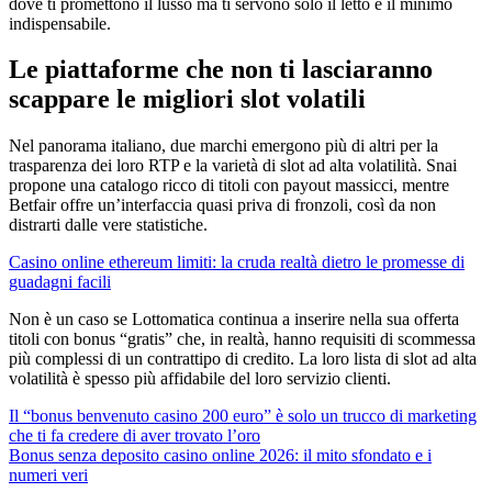
dove ti promettono il lusso ma ti servono solo il letto e il minimo
indispensabile.
Le piattaforme che non ti lasciaranno
scappare le migliori slot volatili
Nel panorama italiano, due marchi emergono più di altri per la
trasparenza dei loro RTP e la varietà di slot ad alta volatilità. Snai
propone una catalogo ricco di titoli con payout massicci, mentre
Betfair offre un’interfaccia quasi priva di fronzoli, così da non
distrarti dalle vere statistiche.
Casino online ethereum limiti: la cruda realtà dietro le promesse di
guadagni facili
Non è un caso se Lottomatica continua a inserire nella sua offerta
titoli con bonus “gratis” che, in realtà, hanno requisiti di scommessa
più complessi di un contrattipo di credito. La loro lista di slot ad alta
volatilità è spesso più affidabile del loro servizio clienti.
Il “bonus benvenuto casino 200 euro” è solo un trucco di marketing
che ti fa credere di aver trovato l’oro
Bonus senza deposito casino online 2026: il mito sfondato e i
numeri veri