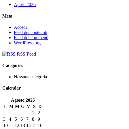
Aprile 2026
Meta
Accedi
Feed dei contenuti
Feed dei commenti
WordPress.org
RSS Feed
Categories
Nessuna categoria
Calendar
Agosto
2026
L
M
M
G
V
S
D
1
2
3
4
5
6
7
8
9
10
11
12
13
14
15
16