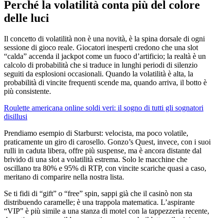
Perché la volatilità conta più del colore
delle luci
Il concetto di volatilità non è una novità, è la spina dorsale di ogni
sessione di gioco reale. Giocatori inesperti credono che una slot
“calda” accenda il jackpot come un fuoco d’artificio; la realtà è un
calcolo di probabilità che si traduce in lunghi periodi di silenzio
seguiti da esplosioni occasionali. Quando la volatilità è alta, la
probabilità di vincite frequenti scende ma, quando arriva, il botto è
più consistente.
Roulette americana online soldi veri: il sogno di tutti gli sognatori
disillusi
Prendiamo esempio di Starburst: velocista, ma poco volatile,
praticamente un giro di carosello. Gonzo’s Quest, invece, con i suoi
rulli in caduta libera, offre più suspense, ma è ancora distante dal
brivido di una slot a volatilità estrema. Solo le macchine che
oscillano tra 80% e 95% di RTP, con vincite scariche quasi a caso,
meritano di comparire nella nostra lista.
Se ti fidi di “gift” o “free” spin, sappi già che il casinò non sta
distribuendo caramelle; è una trappola matematica. L’aspirante
“VIP” è più simile a una stanza di motel con la tappezzeria recente,