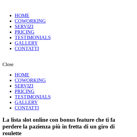
HOME
COWORKING
SERVIZI
PRICING
TESTIMONIALS
GALLERY
CONTATTI
Close
HOME
COWORKING
SERVIZI
PRICING
TESTIMONIALS
GALLERY
CONTATTI
La lista slot online con bonus feature che ti fa
perdere la pazienza più in fretta di un giro di
roulette