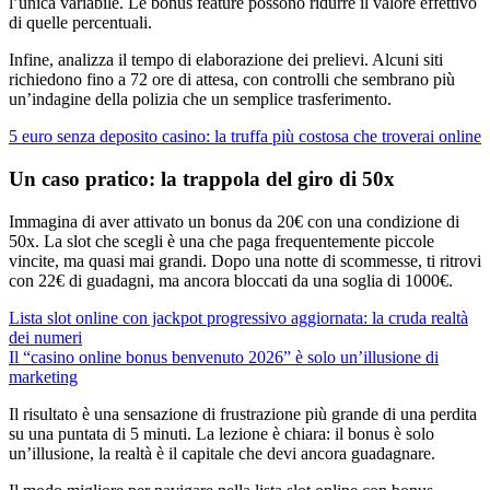
l’unica variabile. Le bonus feature possono ridurre il valore effettivo
di quelle percentuali.
Infine, analizza il tempo di elaborazione dei prelievi. Alcuni siti
richiedono fino a 72 ore di attesa, con controlli che sembrano più
un’indagine della polizia che un semplice trasferimento.
5 euro senza deposito casino: la truffa più costosa che troverai online
Un caso pratico: la trappola del giro di 50x
Immagina di aver attivato un bonus da 20€ con una condizione di
50x. La slot che scegli è una che paga frequentemente piccole
vincite, ma quasi mai grandi. Dopo una notte di scommesse, ti ritrovi
con 22€ di guadagni, ma ancora bloccati da una soglia di 1000€.
Lista slot online con jackpot progressivo aggiornata: la cruda realtà
dei numeri
Il “casino online bonus benvenuto 2026” è solo un’illusione di
marketing
Il risultato è una sensazione di frustrazione più grande di una perdita
su una puntata di 5 minuti. La lezione è chiara: il bonus è solo
un’illusione, la realtà è il capitale che devi ancora guadagnare.