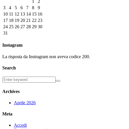
1
2
3
4
5
6
7
8
9
10
11
12
13
14
15
16
17
18
19
20
21
22
23
24
25
26
27
28
29
30
31
Instagram
La risposta da Instragram non aveva codice 200.
Search
Archives
Aprile 2026
Meta
Accedi