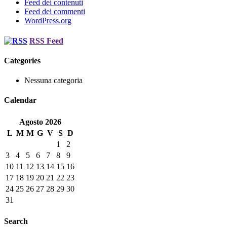
Feed dei contenuti
Feed dei commenti
WordPress.org
RSS Feed
Categories
Nessuna categoria
Calendar
Agosto
2026
L
M
M
G
V
S
D
1
2
3
4
5
6
7
8
9
10
11
12
13
14
15
16
17
18
19
20
21
22
23
24
25
26
27
28
29
30
31
Search