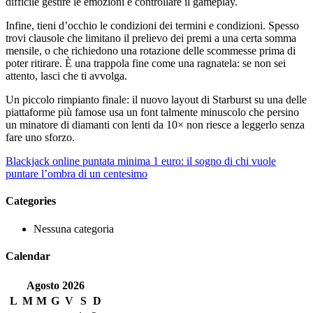
difficile gestire le emozioni e controllare il gameplay.
Infine, tieni d’occhio le condizioni dei termini e condizioni. Spesso
trovi clausole che limitano il prelievo dei premi a una certa somma
mensile, o che richiedono una rotazione delle scommesse prima di
poter ritirare. È una trappola fine come una ragnatela: se non sei
attento, lasci che ti avvolga.
Un piccolo rimpianto finale: il nuovo layout di Starburst su una delle
piattaforme più famose usa un font talmente minuscolo che persino
un minatore di diamanti con lenti da 10× non riesce a leggerlo senza
fare uno sforzo.
Blackjack online puntata minima 1 euro: il sogno di chi vuole
puntare l’ombra di un centesimo
Categories
Nessuna categoria
Calendar
Agosto
2026
L
M
M
G
V
S
D