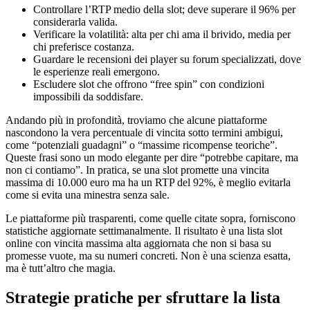
Controllare l’RTP medio della slot; deve superare il 96% per
considerarla valida.
Verificare la volatilità: alta per chi ama il brivido, media per
chi preferisce costanza.
Guardare le recensioni dei player su forum specializzati, dove
le esperienze reali emergono.
Escludere slot che offrono “free spin” con condizioni
impossibili da soddisfare.
Andando più in profondità, troviamo che alcune piattaforme
nascondono la vera percentuale di vincita sotto termini ambigui,
come “potenziali guadagni” o “massime ricompense teoriche”.
Queste frasi sono un modo elegante per dire “potrebbe capitare, ma
non ci contiamo”. In pratica, se una slot promette una vincita
massima di 10.000 euro ma ha un RTP del 92%, è meglio evitarla
come si evita una minestra senza sale.
Le piattaforme più trasparenti, come quelle citate sopra, forniscono
statistiche aggiornate settimanalmente. Il risultato è una lista slot
online con vincita massima alta aggiornata che non si basa su
promesse vuote, ma su numeri concreti. Non è una scienza esatta,
ma è tutt’altro che magia.
Strategie pratiche per sfruttare la lista