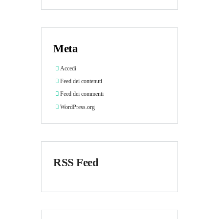
Meta
Accedi
Feed dei contenuti
Feed dei commenti
WordPress.org
RSS Feed