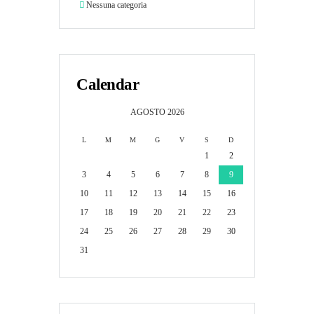
Nessuna categoria
Calendar
AGOSTO
2026
L
M
M
G
V
S
D
1
2
3
4
5
6
7
8
9
10
11
12
13
14
15
16
17
18
19
20
21
22
23
24
25
26
27
28
29
30
31