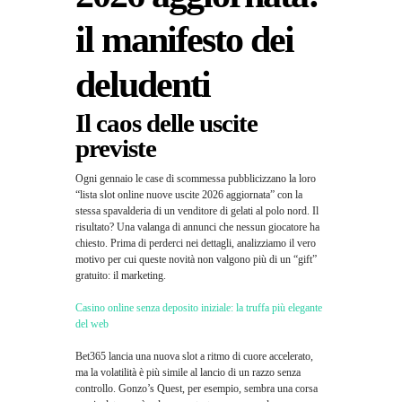
il manifesto dei
deludenti
Il caos delle uscite
previste
Ogni gennaio le case di scommessa pubblicizzano la loro
“lista slot online nuove uscite 2026 aggiornata” con la
stessa spavalderia di un venditore di gelati al polo nord. Il
risultato? Una valanga di annunci che nessun giocatore ha
chiesto. Prima di perderci nei dettagli, analizziamo il vero
motivo per cui queste novità non valgono più di un “gift”
gratuito: il marketing.
Casino online senza deposito iniziale: la truffa più elegante
del web
Bet365 lancia una nuova slot a ritmo di cuore accelerato,
ma la volatilità è più simile al lancio di un razzo senza
controllo. Gonzo’s Quest, per esempio, sembra una corsa