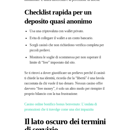
Checklist rapida per un
deposito quasi anonimo
Usa una criptovaluta con wallet privato.
Evita di collegare il wallet a un conto bancario.
Scegli casinò che non richiedono verifica completa per
piccoli prelievi.
Monitora le soglie di scommessa per non superare il
limite di “free” impostato dal sito.
Se ti ritrovi a dover giustificare un prelievo perché il casinò
ti chiede la tua identità, ricorda che la “libertà” è una favola
raccontata da chi vuole il tuo denaro. Nessun casino offre
davvero “free money”, è solo un altro modo per riempire il
proprio bilancio con la tua frustrazione.
Casino online bonifico bonus benvenuto: L’ondata di
promozioni che ti travolge come una slot impazzita
Il lato oscuro dei termini
di servizio