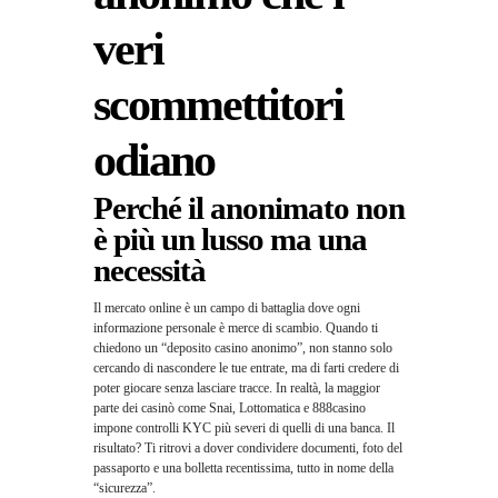
veri
scommettitori
odiano
Perché il anonimato non
è più un lusso ma una
necessità
Il mercato online è un campo di battaglia dove ogni
informazione personale è merce di scambio. Quando ti
chiedono un “deposito casino anonimo”, non stanno solo
cercando di nascondere le tue entrate, ma di farti credere di
poter giocare senza lasciare tracce. In realtà, la maggior
parte dei casinò come Snai, Lottomatica e 888casino
impone controlli KYC più severi di quelli di una banca. Il
risultato? Ti ritrovi a dover condividere documenti, foto del
passaporto e una bolletta recentissima, tutto in nome della
“sicurezza”.