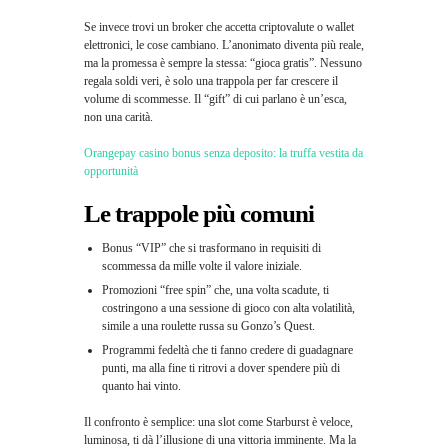
Se invece trovi un broker che accetta criptovalute o wallet
elettronici, le cose cambiano. L’anonimato diventa più reale,
ma la promessa è sempre la stessa: “gioca gratis”. Nessuno
regala soldi veri, è solo una trappola per far crescere il
volume di scommesse. Il “gift” di cui parlano è un’esca,
non una carità.
Orangepay casino bonus senza deposito: la truffa vestita da
opportunità
Le trappole più comuni
Bonus “VIP” che si trasformano in requisiti di
scommessa da mille volte il valore iniziale.
Promozioni “free spin” che, una volta scadute, ti
costringono a una sessione di gioco con alta volatilità,
simile a una roulette russa su Gonzo’s Quest.
Programmi fedeltà che ti fanno credere di guadagnare
punti, ma alla fine ti ritrovi a dover spendere più di
quanto hai vinto.
Il confronto è semplice: una slot come Starburst è veloce,
luminosa, ti dà l’illusione di una vittoria imminente. Ma la