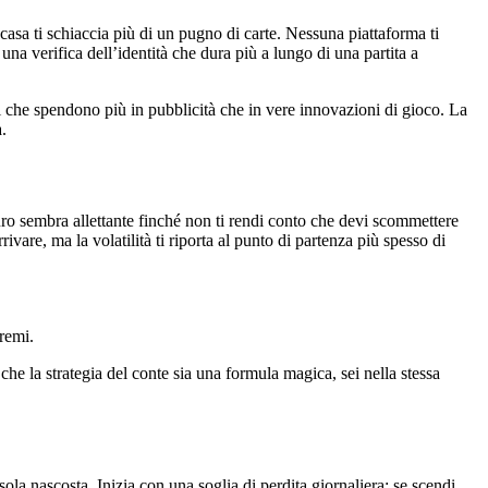
a casa ti schiaccia più di un pugno di carte. Nessuna piattaforma ti
a verifica dell’identità che dura più a lungo di una partita a
i che spendono più in pubblicità che in vere innovazioni di gioco. La
.
euro sembra allettante finché non ti rendi conto che devi scommettere
ivare, ma la volatilità ti riporta al punto di partenza più spesso di
remi.
 che la strategia del conte sia una formula magica, sei nella stessa
ola nascosta. Inizia con una soglia di perdita giornaliera: se scendi