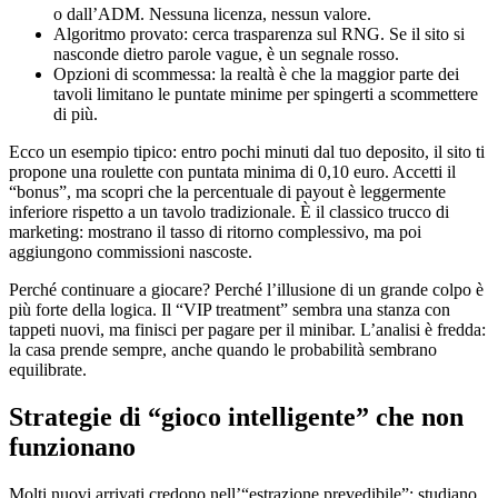
o dall’ADM. Nessuna licenza, nessun valore.
Algoritmo provato: cerca trasparenza sul RNG. Se il sito si
nasconde dietro parole vague, è un segnale rosso.
Opzioni di scommessa: la realtà è che la maggior parte dei
tavoli limitano le puntate minime per spingerti a scommettere
di più.
Ecco un esempio tipico: entro pochi minuti dal tuo deposito, il sito ti
propone una roulette con puntata minima di 0,10 euro. Accetti il
“bonus”, ma scopri che la percentuale di payout è leggermente
inferiore rispetto a un tavolo tradizionale. È il classico trucco di
marketing: mostrano il tasso di ritorno complessivo, ma poi
aggiungono commissioni nascoste.
Perché continuare a giocare? Perché l’illusione di un grande colpo è
più forte della logica. Il “VIP treatment” sembra una stanza con
tappeti nuovi, ma finisci per pagare per il minibar. L’analisi è fredda:
la casa prende sempre, anche quando le probabilità sembrano
equilibrate.
Strategie di “gioco intelligente” che non
funzionano
Molti nuovi arrivati credono nell’“estrazione prevedibile”: studiano