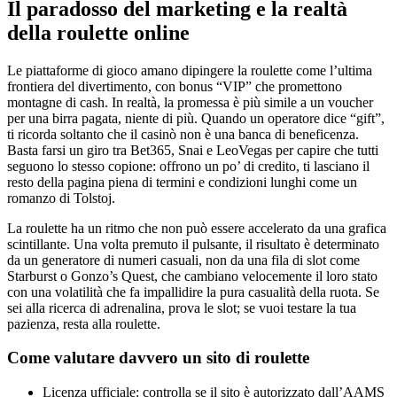
Il paradosso del marketing e la realtà
della roulette online
Le piattaforme di gioco amano dipingere la roulette come l’ultima
frontiera del divertimento, con bonus “VIP” che promettono
montagne di cash. In realtà, la promessa è più simile a un voucher
per una birra pagata, niente di più. Quando un operatore dice “gift”,
ti ricorda soltanto che il casinò non è una banca di beneficenza.
Basta farsi un giro tra Bet365, Snai e LeoVegas per capire che tutti
seguono lo stesso copione: offrono un po’ di credito, ti lasciano il
resto della pagina piena di termini e condizioni lunghi come un
romanzo di Tolstoj.
La roulette ha un ritmo che non può essere accelerato da una grafica
scintillante. Una volta premuto il pulsante, il risultato è determinato
da un generatore di numeri casuali, non da una fila di slot come
Starburst o Gonzo’s Quest, che cambiano velocemente il loro stato
con una volatilità che fa impallidire la pura casualità della ruota. Se
sei alla ricerca di adrenalina, prova le slot; se vuoi testare la tua
pazienza, resta alla roulette.
Come valutare davvero un sito di roulette
Licenza ufficiale: controlla se il sito è autorizzato dall’AAMS