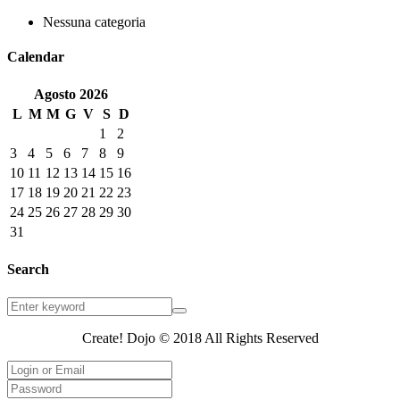
Nessuna categoria
Calendar
Agosto
2026
L
M
M
G
V
S
D
1
2
3
4
5
6
7
8
9
10
11
12
13
14
15
16
17
18
19
20
21
22
23
24
25
26
27
28
29
30
31
Search
Create! Dojo © 2018 All Rights Reserved