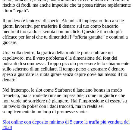
rischio di frodi, ma anche impedire che tu possa ritirare rapidamente
i tuoi “regali”.
Il prelievo è lentezza di specie. Alcuni siti impiegano fino a sette
giorni lavorativi per trasferire il denaro sul tuo conto bancario,
mentre il tuo saldo si svuota con un click. Questo è il modo più
efficace per far sì che tu dimentichi l’“offerta gratuita” e continui a
giocare.
Una volta dentro, la grafica della roulette può sembrare un
capolavoro, ma il vero problema è la dimensione del font dei
pulsanti di scommessa. Troppo piccolo per essere letto chiaramente
sullo schermo di un cellulare. Il tempo perso a zoomare è denaro
speso a guardare la ruota girare senza capire dove hai messo il tuo
denaro.
Nel frattempo, le slot come Starburst ti lanciano bonus in modo
frenetico, ma la roulette rimane impassibile, come un giudice che
non vuole né sorridere né piangere. Hai l’impressione di essere su
un tavolo da poker con i dadi truccati, ma in realtà sei
semplicemente in un loop di promesse vuote.
Slot online con deposito minimo di 5 euro: la truffa più venduta del
2024