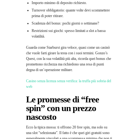
Importo minimo di deposito richiesto.
Turnover obbligatorio: quante volte devi scommettere
prima di poter ritirare.
Scadenza del bonus: pochi giorni o settimane?
Restrizioni sui giochi: spesso limitati a slot a bassa
volatilità.
Guarda come Starburst gira veloce, quasi come un casinò
che vuole farti girare la testa con i suoi termini. Gonzo’s
Quest, con la sua volatilità più alta, ricorda quei bonus che
promettono ricchezza ma richiedono una resa di punti
degna di un’operazione militare.
Casino senza licenza senza verifica: la truffa più sobria del
web
Le promesse di “free
spin” con un prezzo
nascosto
Ecco la tipica mossa: ti offrono 20 free spin, ma solo su
una slot “selezionata”. Il fatto è che quei giri gratuiti sono
generalmente vincolati a una scommessa minima che non ti