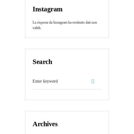
Instagram
La risposta da Instagram ha restituito dati non
validi.
Search
Archives