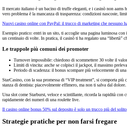
Il mercato italiano è un bacino di truffe eleganti, e i casinò non aams
vero problema è la mancanza di trasparenza: condizioni nascoste, limit
Nuovi casino online con PayPal: il trucco di marketing che nessuno h
Esempio pratico: entri in un sito, ti accoglie una pagina luminosa con
un centinaio di volte. In pratica, il casinò ti ha regalato una “libertà” c
Le trappole più comuni dei promoter
Turnover impossibile: chiedono di scommettere 30 volte il valore
Limiti di vincita: anche se colpisci il jackpot, il massimo preleva
Periodo di scadenza: il bonus scompare più velocemente di una 
StarCasino, con la sua promessa di “VIP treatment”, si comporta più 
stanza di dentista: piacevolmente effimero, ma non ti salva dal dolore.
Una slot come Starburst, veloce e scintillante, ricorda la rapidità con
rapidamente dei numeri di una roulette live.
Il casino online bonus 50% sul deposito è solo un trucco più del solito
Strategie pratiche per non farsi fregare