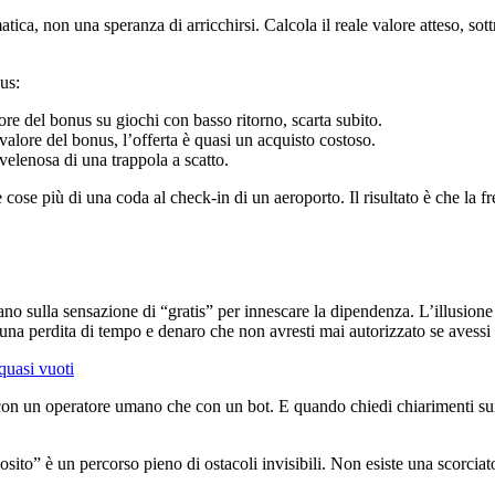
ica, non una speranza di arricchirsi. Calcola il reale valore atteso, sott
us:
lore del bonus su giochi con basso ritorno, scarta subito.
 valore del bonus, l’offerta è quasi un acquisto costoso.
velenosa di una trappola a scatto.
 le cose più di una coda al check-in di un aeroporto. Il risultato è che la 
giocano sulla sensazione di “gratis” per innescare la dipendenza. L’illusi
 a una perdita di tempo e denaro che non avresti mai autorizzato se avessi 
quasi vuoti
re con un operatore umano che con un bot. E quando chiedi chiarimenti sui
osito” è un percorso pieno di ostacoli invisibili. Non esiste una scorciat