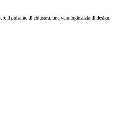
re il pulsante di chiusura, una vera ingiustizia di design.