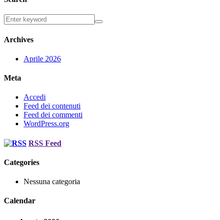
Archives
Aprile 2026
Meta
Accedi
Feed dei contenuti
Feed dei commenti
WordPress.org
RSS Feed
Categories
Nessuna categoria
Calendar