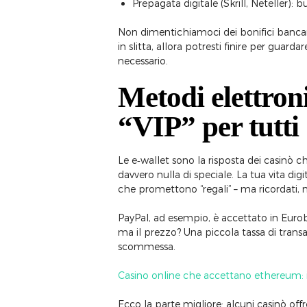
Prepagata digitale (Skrill, Neteller): b
Non dimentichiamoci dei bonifici bancari
in slitta, allora potresti finire per guar
necessario.
Metodi elettroni
“VIP” per tutti
Le e‑wallet sono la risposta dei casinò c
davvero nulla di speciale. La tua vita di
che promettono “regali” – ma ricordati, 
PayPal, ad esempio, è accettato in Eurobe
ma il prezzo? Una piccola tassa di transa
scommessa.
Casino online che accettano ethereum: il 
Ecco la parte migliore: alcuni casinò offro