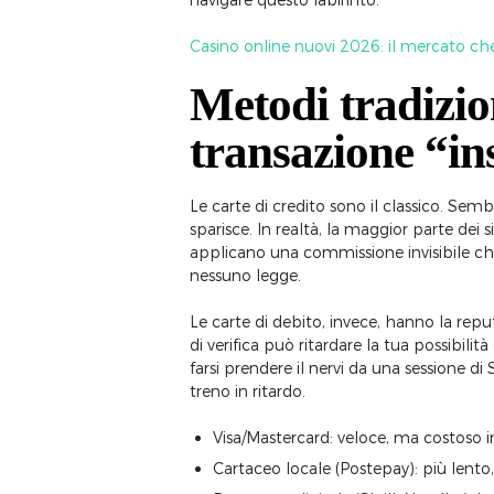
Casino online nuovi 2026: il mercato che
Metodi tradizion
transazione “in
Le carte di credito sono il classico. Sembr
sparisce. In realtà, la maggior parte dei
applicano una commissione invisibile 
nessuno legge.
Le carte di debito, invece, hanno la reput
di verifica può ritardare la tua possibili
farsi prendere il nervi da una sessione 
treno in ritardo.
Visa/Mastercard: veloce, ma costoso 
Cartaceo locale (Postepay): più lento,