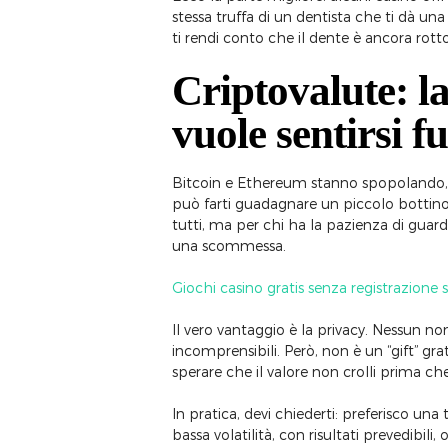
stessa truffa di un dentista che ti dà un
ti rendi conto che il dente è ancora rotto
Criptovalute: la
vuole sentirsi fu
Bitcoin e Ethereum stanno spopolando, ma 
può farti guadagnare un piccolo bottino 
tutti, ma per chi ha la pazienza di guar
una scommessa.
Giochi casino gratis senza registrazione 
Il vero vantaggio è la privacy. Nessun 
incomprensibili. Però, non è un “gift” gr
sperare che il valore non crolli prima che 
In pratica, devi chiederti: preferisco u
bassa volatilità, con risultati prevedibil