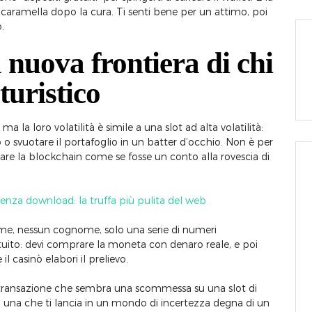
a caramella dopo la cura. Ti senti bene per un attimo, poi
.
 nuova frontiera di chi
turistico
la loro volatilità è simile a una slot ad alta volatilità:
o svuotare il portafoglio in un batter d’occhio. Non è per
dare la blockchain come se fosse un conto alla rovescia di
senza download: la truffa più pulita del web
nome, nessun cognome, solo una serie di numeri
atuito: devi comprare la moneta con denaro reale, e poi
il casinò elabori il prelievo.
na transazione che sembra una scommessa su una slot di
i, o una che ti lancia in un mondo di incertezza degna di un