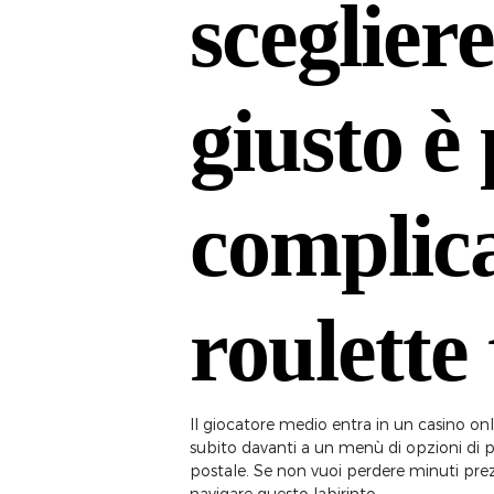
sceglier
giusto è
complica
roulette
Il giocatore medio entra in un casino on
subito davanti a un menù di opzioni di 
postale. Se non vuoi perdere minuti prezi
navigare questo labirinto.