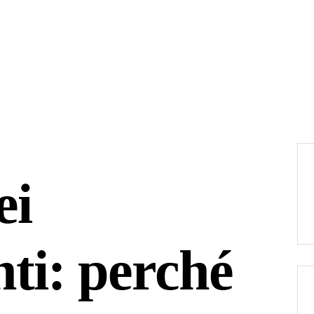
HOME
COWORKING
SERVIZI
PRICING
TESTI
ei
ti: perché