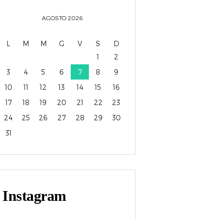
AGOSTO
2026
L
M
M
G
V
S
D
1
2
3
4
5
6
7
8
9
10
11
12
13
14
15
16
17
18
19
20
21
22
23
24
25
26
27
28
29
30
31
Instagram