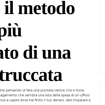
e il metodo
 più
to di una
 truccata
line pensando di fare una puntata veloce, ma si trova
pagamento che sembra una lista della spesa di un ufficio
osi a capire dove hai finito il tuo denaro, devi imparare a