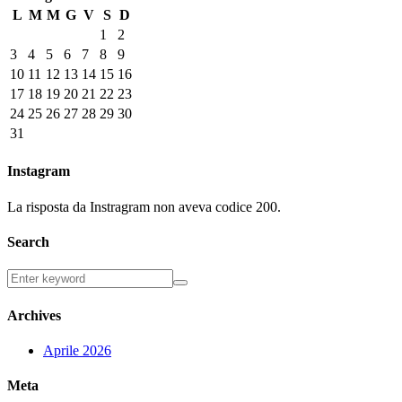
L
M
M
G
V
S
D
1
2
3
4
5
6
7
8
9
10
11
12
13
14
15
16
17
18
19
20
21
22
23
24
25
26
27
28
29
30
31
Instagram
La risposta da Instragram non aveva codice 200.
Search
Archives
Aprile 2026
Meta