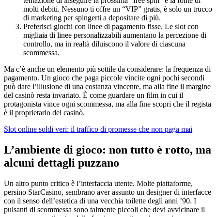
tentazione di inseguire la prossima “free spin” è la fonte di
molti debiti. Nessuno ti offre un “VIP” gratis, è solo un trucco
di marketing per spingerti a depositare di più.
Preferisci giochi con linee di pagamento fisse. Le slot con
migliaia di linee personalizzabili aumentano la percezione di
controllo, ma in realtà diluiscono il valore di ciascuna
scommessa.
Ma c’è anche un elemento più sottile da considerare: la frequenza di
pagamento. Un gioco che paga piccole vincite ogni pochi secondi
può dare l’illusione di una costanza vincente, ma alla fine il margine
del casinò resta invariato. È come guardare un film in cui il
protagonista vince ogni scommessa, ma alla fine scopri che il regista
è il proprietario del casinò.
Slot online soldi veri: il traffico di promesse che non paga mai
L’ambiente di gioco: non tutto è rotto, ma
alcuni dettagli puzzano
Un altro punto critico è l’interfaccia utente. Molte piattaforme,
persino StarCasino, sembrano aver assunto un designer di interfacce
con il senso dell’estetica di una vecchia toilette degli anni ’90. I
pulsanti di scommessa sono talmente piccoli che devi avvicinare il