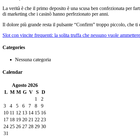
La verità è che il primo deposito è una scusa ben confezionata per farti 
di marketing che i casinò hanno perfezionato per anni.
Il dolore più grande resta il pulsante “Confirm” troppo piccolo, che ti 
Slot con vincite frequenti: la solita truffa che nessuno vuole ammetter
Categories
Nessuna categoria
Calendar
Agosto
2026
L
M
M
G
V
S
D
1
2
3
4
5
6
7
8
9
10
11
12
13
14
15
16
17
18
19
20
21
22
23
24
25
26
27
28
29
30
31