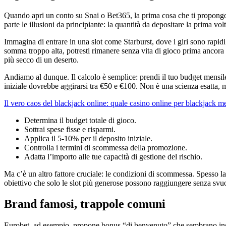
Quando apri un conto su Snai o Bet365, la prima cosa che ti propongono
parte le illusioni da principiante: la quantità da depositare la prima v
Immagina di entrare in una slot come Starburst, dove i giri sono rapidi 
somma troppo alta, potresti rimanere senza vita di gioco prima ancora d
più secco di un deserto.
Andiamo al dunque. Il calcolo è semplice: prendi il tuo budget mensile 
iniziale dovrebbe aggirarsi tra €50 e €100. Non è una scienza esatta, ma 
Il vero caos del blackjack online: quale casino online per blackjack me
Determina il budget totale di gioco.
Sottrai spese fisse e risparmi.
Applica il 5‑10% per il deposito iniziale.
Controlla i termini di scommessa della promozione.
Adatta l’importo alle tue capacità di gestione del rischio.
Ma c’è un altro fattore cruciale: le condizioni di scommessa. Spesso l
obiettivo che solo le slot più generose possono raggiungere senza svuo
Brand famosi, trappole comuni
Eurobet, ad esempio, propone bonus “di benvenuto” che sembrano ingent