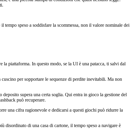
i.
to è il tempo speso a soddisfare la scommessa, non il valore nominale dei
re la piattaforma. In questo modo, se la UI è una patacca, ti salvi dal
un cuscino per sopportare le sequenze di perdite inevitabili. Ma non
uo deposito supera una certa soglia. Qui entra in gioco la gestione del
 cashback può recuperare.
rre una cifra ragionevole e dedicarsi a questi giochi può ridurre la
più disordinato di una casa di cartone, il tempo speso a navigare è