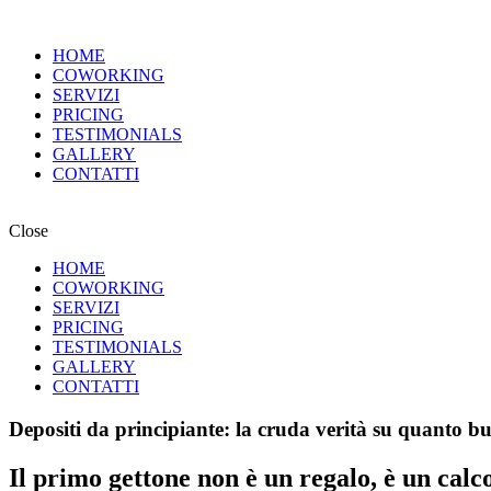
HOME
COWORKING
SERVIZI
PRICING
TESTIMONIALS
GALLERY
CONTATTI
Close
HOME
COWORKING
SERVIZI
PRICING
TESTIMONIALS
GALLERY
CONTATTI
Depositi da principiante: la cruda verità su quanto bu
Il primo gettone non è un regalo, è un calc