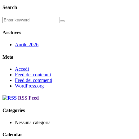
Search
Archives
Aprile 2026
Meta
Accedi
Feed dei contenuti
Feed dei commenti
WordPress.org
RSS Feed
Categories
Nessuna categoria
Calendar