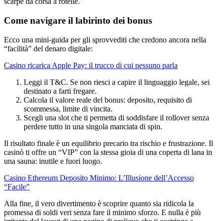
scarpe da corsa a rotelle.
Come navigare il labirinto dei bonus
Ecco una mini‑guida per gli sprovvediti che credono ancora nella
“facilità” del denaro digitale:
Casino ricarica Apple Pay: il trucco di cui nessuno parla
Leggi il T&C. Se non riesci a capire il linguaggio legale, sei
destinato a farti fregare.
Calcola il valore reale del bonus: deposito, requisito di
scommessa, limite di vincita.
Scegli una slot che ti permetta di soddisfare il rollover senza
perdere tutto in una singola manciata di spin.
Il risultato finale è un equilibrio precario tra rischio e frustrazione. Il
casinò ti offre un “VIP” con la stessa gioia di una coperta di lana in
una sauna: inutile e fuori luogo.
Casino Ethereum Deposito Minimo: L’Illusione dell’Accesso
“Facile”
Alla fine, il vero divertimento è scoprire quanto sia ridicola la
promessa di soldi veri senza fare il minimo sforzo. E nulla è più