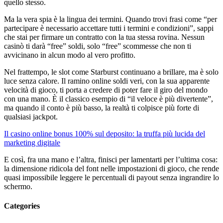
quello stesso.
Ma la vera spia è la lingua dei termini. Quando trovi frasi come “per
partecipare è necessario accettare tutti i termini e condizioni”, sappi
che stai per firmare un contratto con la tua stessa rovina. Nessun
casinò ti darà “free” soldi, solo “free” scommesse che non ti
avvicinano in alcun modo al vero profitto.
Nel frattempo, le slot come Starburst continuano a brillare, ma è solo
luce senza calore. Il ramino online soldi veri, con la sua apparente
velocità di gioco, ti porta a credere di poter fare il giro del mondo
con una mano. È il classico esempio di “il veloce è più divertente”,
ma quando il conto è più basso, la realtà ti colpisce più forte di
qualsiasi jackpot.
Il casino online bonus 100% sul deposito: la truffa più lucida del
marketing digitale
E così, fra una mano e l’altra, finisci per lamentarti per l’ultima cosa:
la dimensione ridicola del font nelle impostazioni di gioco, che rende
quasi impossibile leggere le percentuali di payout senza ingrandire lo
schermo.
Categories