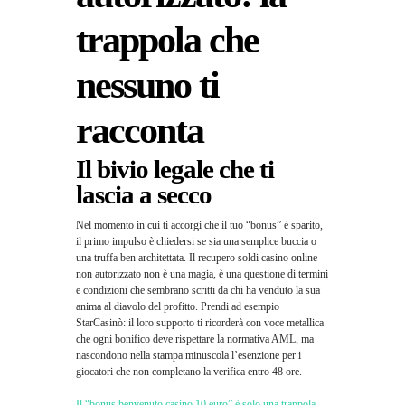
trappola che
nessuno ti
racconta
Il bivio legale che ti
lascia a secco
Nel momento in cui ti accorgi che il tuo “bonus” è sparito,
il primo impulso è chiedersi se sia una semplice buccia o
una truffa ben architettata. Il recupero soldi casino online
non autorizzato non è una magia, è una questione di termini
e condizioni che sembrano scritti da chi ha venduto la sua
anima al diavolo del profitto. Prendi ad esempio
StarCasinò: il loro supporto ti ricorderà con voce metallica
che ogni bonifico deve rispettare la normativa AML, ma
nascondono nella stampa minuscola l’esenzione per i
giocatori che non completano la verifica entro 48 ore.
Il “bonus benvenuto casino 10 euro” è solo una trappola