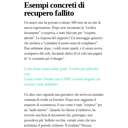
Esempi concreti di
recupero fallito
Un amico mio ha provato a ritirare 500 euro da un sito di
nuova registrazione. Dopo aver incontrato la “verifica
documento” a sorpresa, è stato bloccato per “sospetta
attività”. La risposta del supporto? Un messaggio generico
che invitava a “contattare il nostro team di compliance”.
Due settimane dopo, i soldi erano spariti, e il casino aveva
scomparso dal web, lasciando dietro di sé solo una pagina
di “ci scusiamo per il disagio”.
Conto demo casino online gratis: la truffa più pulita del
web
Casino online Neteller non AAMS: la truffa elegante che
nessuno vuole ammettere
Un altro caso riguarda una giocatrice che aveva accumulato
centinaia di crediti su Eurobet. Dopo aver raggiunto il
requisito di scommessa, il suo conto è stato “sospeso” per
un “audit interno”. Quando ha chiesto il rimborso, ha
ricevuto una lista di documenti che, purtroppo, non
possedeva più: bollette vecchie, estratti conto che non
includono il periodo richiesto. Il risultato? Nessun