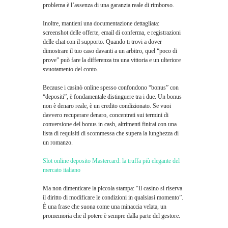
problema è l’assenza di una garanzia reale di rimborso.
Inoltre, mantieni una documentazione dettagliata:
screenshot delle offerte, email di conferma, e registrazioni
delle chat con il supporto. Quando ti trovi a dover
dimostrare il tuo caso davanti a un arbitro, quel “poco di
prove” può fare la differenza tra una vittoria e un ulteriore
svuotamento del conto.
Because i casinò online spesso confondono “bonus” con
“depositi”, è fondamentale distinguere tra i due. Un bonus
non è denaro reale, è un credito condizionato. Se vuoi
davvero recuperare denaro, concentrati sui termini di
conversione del bonus in cash, altrimenti finirai con una
lista di requisiti di scommessa che supera la lunghezza di
un romanzo.
Slot online deposito Mastercard: la truffa più elegante del
mercato italiano
Ma non dimenticare la piccola stampa: “Il casino si riserva
il diritto di modificare le condizioni in qualsiasi momento”.
È una frase che suona come una minaccia velata, un
promemoria che il potere è sempre dalla parte del gestore.