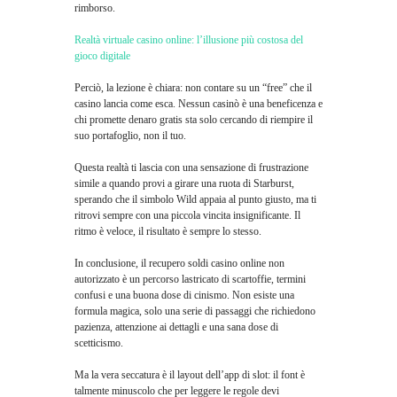
rimborso.
Realtà virtuale casino online: l’illusione più costosa del
gioco digitale
Perciò, la lezione è chiara: non contare su un “free” che il
casino lancia come esca. Nessun casinò è una beneficenza e
chi promette denaro gratis sta solo cercando di riempire il
suo portafoglio, non il tuo.
Questa realtà ti lascia con una sensazione di frustrazione
simile a quando provi a girare una ruota di Starburst,
sperando che il simbolo Wild appaia al punto giusto, ma ti
ritrovi sempre con una piccola vincita insignificante. Il
ritmo è veloce, il risultato è sempre lo stesso.
In conclusione, il recupero soldi casino online non
autorizzato è un percorso lastricato di scartoffie, termini
confusi e una buona dose di cinismo. Non esiste una
formula magica, solo una serie di passaggi che richiedono
pazienza, attenzione ai dettagli e una sana dose di
scetticismo.
Ma la vera seccatura è il layout dell’app di slot: il font è
talmente minuscolo che per leggere le regole devi