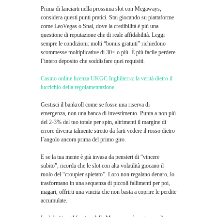
Prima di lanciarti nella prossima slot con Megaways,
considera questi punti pratici. Stai giocando su piattaforme
come LeoVegas o Snai, dove la credibilità è più una
questione di reputazione che di reale affidabilità. Leggi
sempre le condizioni: molti “bonus gratuiti” richiedono
scommesse moltiplicative di 30× o più. È più facile perdere
l’intero deposito che soddisfare quei requisiti.
Casino online licenza UKGC Inghilterra: la verità dietro il
luccichio della regolamentazione
Gestisci il bankroll come se fosse una riserva di
emergenza, non una banca di investimento. Punta a non più
del 2‑3% del tuo totale per spin, altrimenti il margine di
errore diventa talmente stretto da farti vedere il rosso dietro
l’angolo ancora prima del primo giro.
E se la tua mente è già invasa da pensieri di “vincere
subito”, ricorda che le slot con alta volatilità giocano il
ruolo del “croupier spietato”. Loro non regalano denaro, lo
trasformano in una sequenza di piccoli fallimenti per poi,
magari, offrirti una vincita che non basta a coprire le perdite
accumulate.