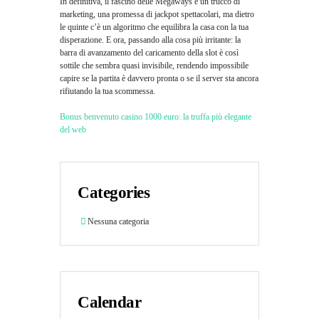
In definitiva, il fascino delle Megaways è un trucco di
marketing, una promessa di jackpot spettacolari, ma dietro
le quinte c’è un algoritmo che equilibra la casa con la tua
disperazione. E ora, passando alla cosa più irritante: la
barra di avanzamento del caricamento della slot è così
sottile che sembra quasi invisibile, rendendo impossibile
capire se la partita è davvero pronta o se il server sta ancora
rifiutando la tua scommessa.
Bonus benvenuto casino 1000 euro: la truffa più elegante
del web
Categories
Nessuna categoria
Calendar