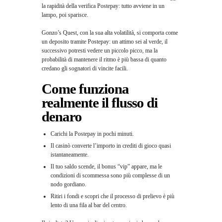
la rapidità della verifica Postepay: tutto avviene in un
lampo, poi sparisce.
Gonzo’s Quest, con la sua alta volatilità, si comporta come
un deposito tramite Postepay: un attimo sei al verde, il
successivo potresti vedere un piccolo picco, ma la
probabilità di mantenere il ritmo è più bassa di quanto
credano gli sognatori di vincite facili.
Come funziona
realmente il flusso di
denaro
Carichi la Postepay in pochi minuti.
Il casinò converte l’importo in crediti di gioco quasi
istantaneamente.
Il tuo saldo scende, il bonus “vip” appare, ma le
condizioni di scommessa sono più complesse di un
nodo gordiano.
Ritiri i fondi e scopri che il processo di prelievo è più
lento di una fila al bar del centro.