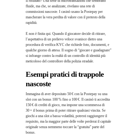
Il risultato? Una serie di microtransazioni che sembrano
fluide, ma che, se analizzate, rivelano una rete di
commissioni nascoste. I casinò usano la Postepay per
mascherare la vera perdita di valore con il pretesto della
rapidità.
E non è finita qui. Quando il giocatore decide di ritirare,
l’aspettativa di un prelievo veloce svanisce dietro una
procedura di verifica KYC che richiede foto, documenti, e
qualche giorno di attesa. Il sogno di “giocare e guadagnare”
si infrange contro la realtà di un controllo di identità più
meticoloso del controllore della polizia stradale.
Esempi pratici di trappole
nascoste
Immagina di aver depositato 50 € con la Postepay su una
slot con un bonus 100 % fino a 100 €. Il casinò ti accredita
150 € di crediti di gioco, ma impone una scommessa di
30 × il bonus prima di poter ritirare qualsiasi vincita. Se
giochi a una slot a bassa volatilità, potresti raggiungere il
requisito, ma la maggior parte delle volte perderai il capitale
originale senza nemmeno toccare la “gratuita” parte del
bonus.