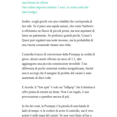
mascherata da offerta
Slot online deposito minimo 1 euro: la cruda realtà dei
mini‑budget
Inoltre, scegli giochi con una volatilità che corrisponda al
tuo stile. Se ti piace una rapida azione, slot come Starburst
ti offriranno un flusso di piccoli premi, ma non aspettarti di
farne un patrimonio. Se preferisci grandi picchi, Gonzo’s
Quest può regalarti una notte insonne, ma la probabilità di
una vincita sostanziale rimane una sfida.
Controlla il tasso di conversione della Postepay in crediti di
gioco: alcuni casinò offrono un tasso di 1:1, altri
aggiungono una piccola commissione invisibile. Una
differenza di pochi centesimi sembra insignificante, finché
non ti accorgi che il margine di profitto del casinò è stato
aumentato di dieci volte.
E ricorda: il “free spin” è solo un “lollipop” che il dentista ti
offre prima di estrarti un dente. Non è un regalo, è una
provocazione a spendere ancora di più.
In fin dei conti, la Postepay è la pistola di una banda di
ladri di tempo: ti fa credere di avere il controllo, ma il vero
potere è nelle mani del casinò. Se non vuoi finire al bar a