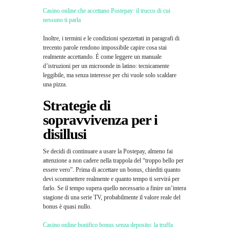
Casino online che accettano Postepay: il trucco di cui
nessuno ti parla
Inoltre, i termini e le condizioni spezzettati in paragrafi di
trecento parole rendono impossibile capire cosa stai
realmente accettando. È come leggere un manuale
d’istruzioni per un microonde in latino: tecnicamente
leggibile, ma senza interesse per chi vuole solo scaldare
una pizza.
Strategie di
sopravvivenza per i
disillusi
Se decidi di continuare a usare la Postepay, almeno fai
attenzione a non cadere nella trappola del “troppo bello per
essere vero”. Prima di accettare un bonus, chiediti quanto
devi scommettere realmente e quanto tempo ti servirá per
farlo. Se il tempo supera quello necessario a finire un’intera
stagione di una serie TV, probabilmente il valore reale del
bonus è quasi nullo.
Casino online bonifico bonus senza deposito: la truffa