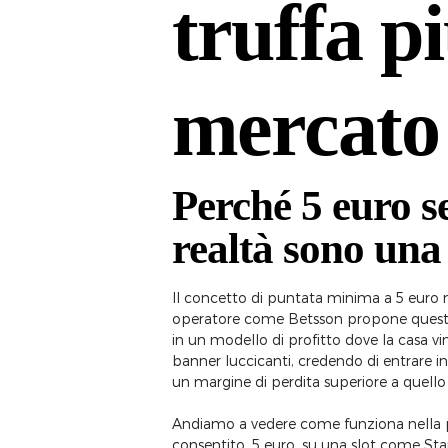
truffa p
mercato
Perché 5 euro 
realtà sono una
Il concetto di puntata minima a 5 euro 
operatore come Betsson propone questa s
in un modello di profitto dove la casa vi
banner luccicanti, credendo di entrare i
un margine di perdita superiore a quell
Andiamo a vedere come funziona nella p
consentito, 5 euro, su una slot come Star