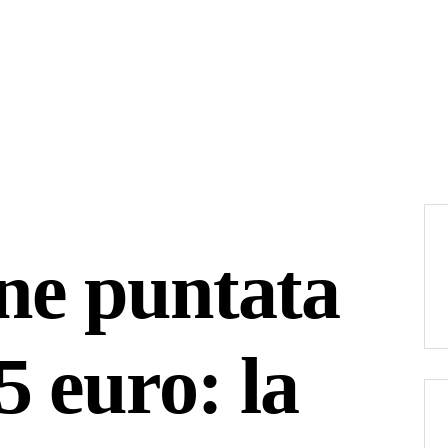
HOME
COWORKING
SERVIZI
PRICING
TESTI
ine puntata
 euro: la