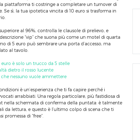
e la piattaforma ti costringe a completare un turnover di
. Se sì, la tua ipotetica vincita di 10 euro si trasforma in
io.
uperiore al 96%, controlla le clausole di prelievo, e
 descrizione “vip” che suona più come un motel di quarta
nimo di 5 euro può sembrare una porta d’accesso, ma
ato al tavolo.
euro è solo un trucco da 5 stelle
ltà dietro il rosso lucente
ola che nessuno vuole ammettere
condizioni è un’esperienza che ti fa capire perché i
vocati arrabbiati. Una regola particolare, più fastidiosa di
ont nella schermata di conferma della puntata: è talmente
li da lettura, e questo è l’ultimo colpo di scena che ti
asi promessa di “free”.