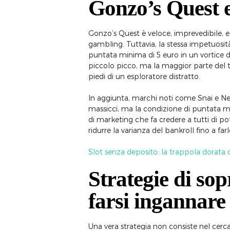
Gonzo’s Quest e 
Gonzo’s Quest è veloce, imprevedibile, e 
gambling. Tuttavia, la stessa impetuosità 
puntata minima di 5 euro in un vortice di 
piccolo picco, ma la maggior parte del 
piedi di un esploratore distratto.
In aggiunta, marchi noti come Snai e Ne
massicci, ma la condizione di puntata mi
di marketing che fa credere a tutti di po
ridurre la varianza del bankroll fino a f
Slot senza deposito: la trappola dorata 
Strategie di so
farsi ingannare
Una vera strategia non consiste nel cercar