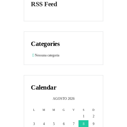
RSS Feed
Categories
Nessuna categoria
Calendar
AGOSTO
2026
L
M
M
G
V
S
D
1
2
3
4
5
6
7
8
9