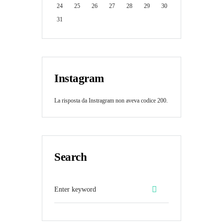
24
25
26
27
28
29
30
31
Instagram
La risposta da Instragram non aveva codice 200.
Search