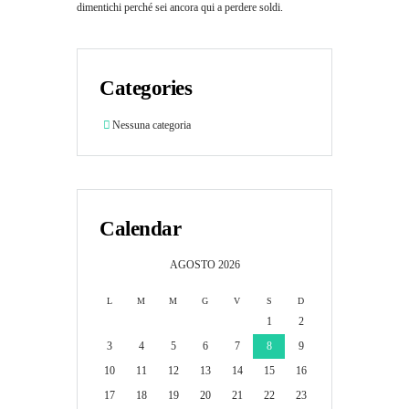
dimentichi perché sei ancora qui a perdere soldi.
Categories
Nessuna categoria
Calendar
AGOSTO
2026
L
M
M
G
V
S
D
1
2
3
4
5
6
7
8
9
10
11
12
13
14
15
16
17
18
19
20
21
22
23