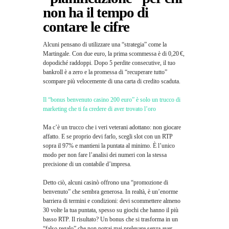
non ha il tempo di
contare le cifre
Alcuni pensano di utilizzare una “strategia” come la
Martingale. Con due euro, la prima scommessa è di 0,20 €,
dopodiché raddoppi. Dopo 5 perdite consecutive, il tuo
bankroll è a zero e la promessa di “recuperare tutto”
scompare più velocemente di una carta di credito scaduta.
Il “bonus benvenuto casino 200 euro” è solo un trucco di
marketing che ti fa credere di aver trovato l’oro
Ma c’è un trucco che i veri veterani adottano: non giocare
affatto. E se proprio devi farlo, scegli slot con un RTP
sopra il 97% e mantieni la puntata al minimo. È l’unico
modo per non fare l’analisi dei numeri con la stessa
precisione di un contabile d’impresa.
Detto ciò, alcuni casinò offrono una “promozione di
benvenuto” che sembra generosa. In realtà, è un’enorme
barriera di termini e condizioni: devi scommettere almeno
30 volte la tua puntata, spesso su giochi che hanno il più
basso RTP. Il risultato? Un bonus che si trasforma in un
“falso regalo” che non potrai mai prelevare senza aver