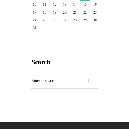
10
11
12
13
14
15
16
17
18
19
20
21
22
23
24
25
26
27
28
29
30
31
Search