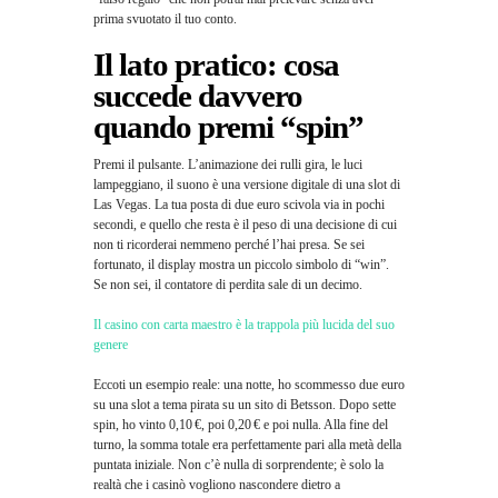
prima svuotato il tuo conto.
Il lato pratico: cosa
succede davvero
quando premi “spin”
Premi il pulsante. L’animazione dei rulli gira, le luci
lampeggiano, il suono è una versione digitale di una slot di
Las Vegas. La tua posta di due euro scivola via in pochi
secondi, e quello che resta è il peso di una decisione di cui
non ti ricorderai nemmeno perché l’hai presa. Se sei
fortunato, il display mostra un piccolo simbolo di “win”.
Se non sei, il contatore di perdita sale di un decimo.
Il casino con carta maestro è la trappola più lucida del suo
genere
Eccoti un esempio reale: una notte, ho scommesso due euro
su una slot a tema pirata su un sito di Betsson. Dopo sette
spin, ho vinto 0,10 €, poi 0,20 € e poi nulla. Alla fine del
turno, la somma totale era perfettamente pari alla metà della
puntata iniziale. Non c’è nulla di sorprendente; è solo la
realtà che i casinò vogliono nascondere dietro a