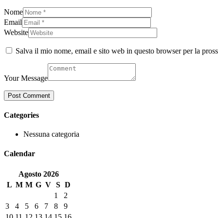
Nome
Email
Website
Salva il mio nome, email e sito web in questo browser per la pro
Your Message
Categories
Nessuna categoria
Calendar
Agosto
2026
L
M
M
G
V
S
D
1
2
3
4
5
6
7
8
9
10
11
12
13
14
15
16