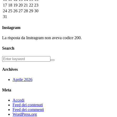
17
18
19
20
21
22
23
24
25
26
27
28
29
30
31
Instagram
La risposta da Instragram non aveva codice 200.
Search
Archives
Aprile 2026
Meta
Accedi
Feed dei contenuti
Feed dei commenti
WordPress.org